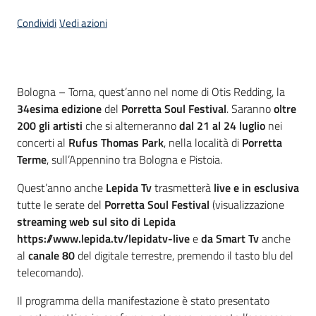
Condividi
Vedi azioni
Contenuto
Bologna – Torna, quest’anno nel nome di Otis Redding, la
34esima edizione
del
Porretta Soul Festival
. Saranno
oltre
200 gli artisti
che si alterneranno
dal 21 al 24 luglio
nei
concerti al
Rufus Thomas Park
, nella località di
Porretta
Terme
, sull’Appennino tra Bologna e Pistoia.
Quest’anno anche
Lepida Tv
trasmetterà
live e in esclusiva
tutte le serate del
Porretta Soul Festival
(visualizzazione
streaming web sul sito di Lepida
https://www.lepida.tv/lepidatv-live
e
da Smart Tv
anche
al
canale 80
del digitale terrestre, premendo il tasto blu del
telecomando).
Il programma della manifestazione è stato presentato