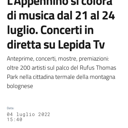
L’Appennino si colora
Agenzia
di musica dal 21 al 24
di
informazione
luglio. Concerti in
e
comunicazione
diretta su Lepida Tv
Seguici
Anteprime, concerti, mostre, premiazioni: 
su
oltre 200 artisti sul palco del Rufus Thomas 
Park nella cittadina termale della montagna 
bolognese
Data
:
04 luglio 2022
15:40