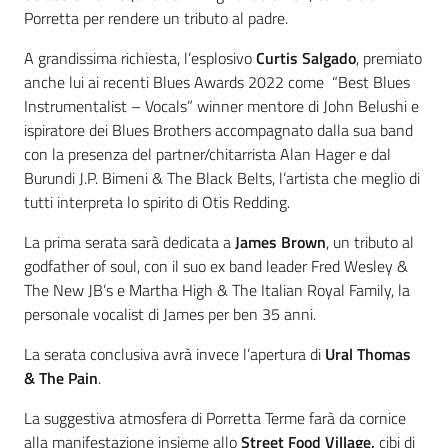
Porretta per rendere un tributo al padre.
A grandissima richiesta, l’esplosivo
Curtis Salgado
, premiato
anche lui ai recenti Blues Awards 2022 come “Best Blues
Instrumentalist – Vocals” winner mentore di John Belushi e
ispiratore dei Blues Brothers accompagnato dalla sua band
con la presenza del partner/chitarrista Alan Hager e dal
Burundi J.P. Bimeni & The Black Belts, l’artista che meglio di
tutti interpreta lo spirito di Otis Redding.
La prima serata sarà dedicata a
James Brown
, un tributo al
godfather of soul, con il suo ex band leader Fred Wesley &
The New JB’s e Martha High & The Italian Royal Family, la
personale vocalist di James per ben 35 anni.
La serata conclusiva avrà invece l’apertura di
Ural Thomas
& The Pain
.
La suggestiva atmosfera di Porretta Terme farà da cornice
alla manifestazione insieme allo
Street Food Village,
cibi di