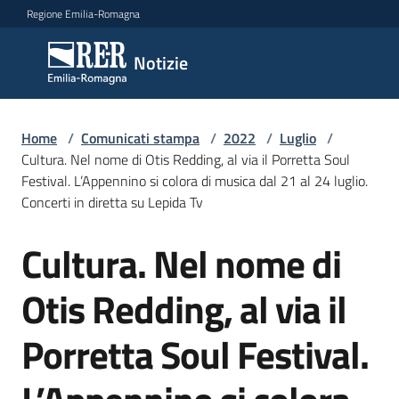
Vai al contenuto
Vai alla navigazione
Vai al footer
Regione Emilia-Romagna
Notizie
Notizie
Home
Comunicati
/
Comunicati stampa
/
2022
/
Luglio
/
Cultura. Nel nome di Otis Redding, al via il Porretta Soul
stampa
Menu selezionato
Festival. L’Appennino si colora di musica dal 21 al 24 luglio.
Concerti in diretta su Lepida Tv
Cerca
un
Cultura. Nel nome di
comunicato
Salta al contenuto
Otis Redding, al via il
Risorse
Porretta Soul Festival.