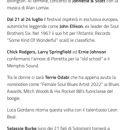
Billington. Al termine, concerto di
Johnette & Scott
con la
musica di Alan Lomax.
Dal 21 al 24 luglio
il festival ospiterà in esclusiva europea,
autentiche leggende come
John Ellison
, ex leader dei Soul
Brothers Six. Nel 1967 il suo hit per l’Atlantic Records
“Some Kind Of Wonderful” scalò le classifiche.
Chick Rodgers, Larry Springfield
ed
Ernie Johnson
confermano l'amore di Porretta per la "old school" e il
Memphis Sound.
Tra le donne ci sarà
Terrie Odabi
che ha appena avuto la
nomination
come “Female Soul Blues Artist 2022” ai Blues
Awards, Mitch Woods & His Rocket 88’s fuoriclasse del
boogie.
Luca Giordano ritorna questa volta con il talentuoso Leon
Beal.
Selassie Burke
(uno dei 21 figli di Solomon) tornerà a