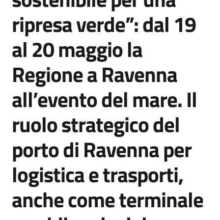
Agenzia
ripresa verde”: dal 19
di
informazione
al 20 maggio la
e
comunicazione
Regione a Ravenna
all’evento del mare. Il
Seguici
su
ruolo strategico del
porto di Ravenna per
logistica e trasporti,
anche come terminale