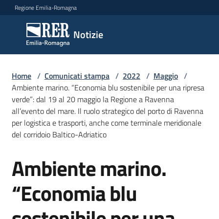
Vai al contenuto
Vai alla navigazione
Vai al footer
Regione Emilia-Romagna
Notizie
Notizie
Home
Comunicati
/
Comunicati stampa
/
2022
/
Maggio
/
Ambiente marino. “Economia blu sostenibile per una ripresa
stampa
Menu selezionato
verde”: dal 19 al 20 maggio la Regione a Ravenna
all’evento del mare. Il ruolo strategico del porto di Ravenna
Cerca
per logistica e trasporti, anche come terminale meridionale
un
del corridoio Baltico-Adriatico
comunicato
Ambiente marino.
Salta al contenuto
Risorse
“Economia blu
sostenibile per una