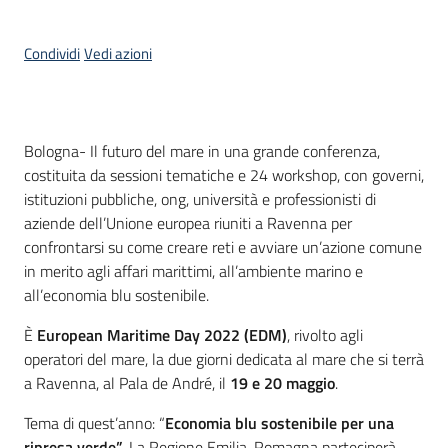
Condividi
Vedi azioni
Contenuto
Bologna- Il futuro del mare in una grande conferenza,
costituita da sessioni tematiche e 24 workshop, con governi,
istituzioni pubbliche, ong, università e professionisti di
aziende dell’Unione europea riuniti a Ravenna per
confrontarsi su come creare reti e avviare un’azione comune
in merito agli affari marittimi, all’ambiente marino e
all’economia blu sostenibile.
È
European Maritime Day 2022 (EDM)
, rivolto agli
operatori del mare, la due giorni dedicata al mare che si terrà
a Ravenna, al Pala de André, il
19 e 20 maggio
.
Tema di quest’anno: “
Economia blu sostenibile per una
ripresa verde”.
La Regione Emilia-Romagna parteciperà,