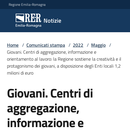
Vai al contenuto
Vai alla navigazione
Vai al footer
Regione Emilia-Romagna
Notizie
Notizie
Home
Comunicati
/
Comunicati stampa
/
2022
/
Maggio
/
Giovani. Centri di aggregazione, informazione e
stampa
Menu selezionato
orientamento al lavoro: la Regione sostiene la creatività e il
protagonismo dei giovani, a disposizione degli Enti locali 1,2
Cerca
milioni di euro
un
comunicato
Giovani. Centri di
Salta al contenuto
Risorse
aggregazione,
informazione e