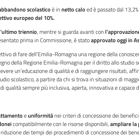
 abbandono scolastico
è in
netto calo
ed è passato dal 13,2%
ettivo europeo del 10%.
l’ultimo triennio
, mentre si guarda avanti con
l’approvazione 
 presentato prima in Commissione, è stato
approvato oggi in A
obiettivo di fare dell’Emilia-Romagna una regione della conosc
pegno della Regione Emilia-Romagna per il diritto allo studio 
evere un’educazione di qualità e di raggiungere risultati, affi
dio scolastico, a partire da chi si trova in situazioni di maggio
 qualità sempre più inclusiva, aperta, innovativa e capace di c
rattamento
e
uniformità
nei criteri di concessione dei benefici
idonei
compatibilmente con le risorse disponibili,
ampliare la 
 riduzione dei tempi dei procedimenti di concessione dei benefic