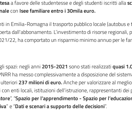
stesa
a favore delle studentesse e degli studenti iscritti alla
sc
onale
con
Isee familiare entro i 30mila euro.
enti in Emilia-Romagna il trasporto pubblico locale (autobus 
operta dall'abbonamento. L’investimento di risorse regionali, 
021/22, ha comportato un risparmio minimo annuo per le fa
li spazi: negli anni
2015-2021
sono stati realizzati
quasi 1.0
il PNRR ha messo complessivamente a disposizione del sistema r
 ulteriori
237 milioni di euro.
Anche per valorizzare al meglio 
i con enti locali, istituzioni dell’istruzione, rappresentanti dei 
atore
”, “
Spazio per l’apprendimento - Spazio per l’educazio
iva
” e “
Dati e scenari a supporto delle decisioni
”.