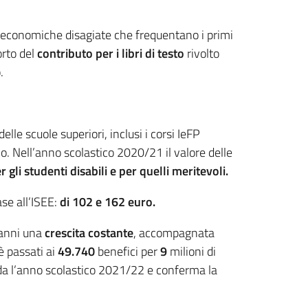
i economiche disagiate che frequentano i primi
orto del
contributo per i libri di testo
rivolto
.
lle scuole superiori, inclusi i corsi IeFP
vo. Nell’anno scolastico 2020/21 il valore delle
 gli studenti disabili e per quelli meritevoli.
ase all’ISEE:
di 102 e 162 euro.
i anni una
crescita costante
, accompagnata
 è passati ai
49.740
benefici per
9
milioni di
rda l’anno scolastico 2021/22 e conferma la