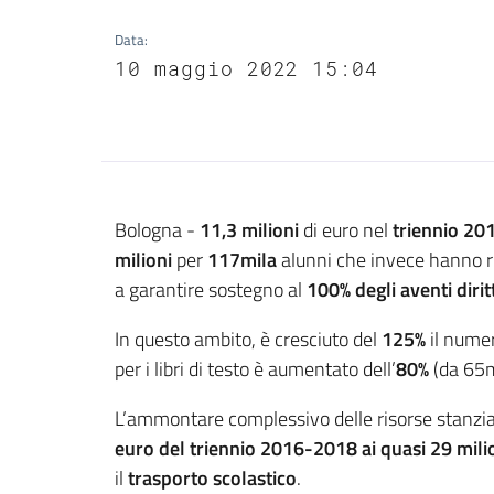
Data
:
10 maggio 2022 15:04
Contenuto
Bologna -
11,3
milioni
di euro nel
triennio 2
milioni
per
117mila
alunni che invece hanno 
a garantire sostegno al
100% degli
aventi dirit
In questo ambito, è cresciuto del
125%
il numer
per i libri di testo è aumentato dell’
8
0
%
(da 65m
L’ammontare complessivo delle risorse stanzia
euro del triennio 2016-2018 ai quasi 29 milio
il
trasporto scolastico
.