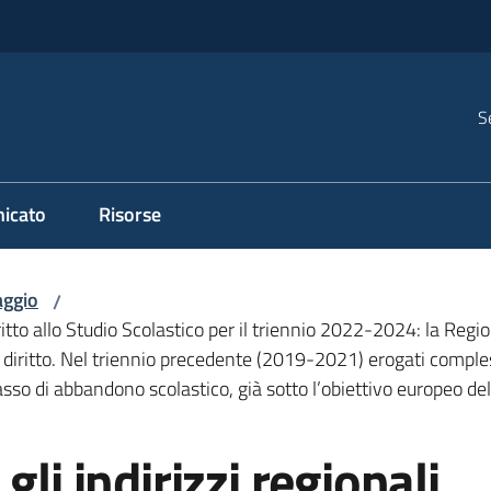
S
icato
Risorse
ggio
/
Diritto allo Studio Scolastico per il triennio 2022-2024: la Re
venti diritto. Nel triennio precedente (2019-2021) erogati comp
 tasso di abbandono scolastico, già sotto l’obiettivo europeo de
gli indirizzi regionali