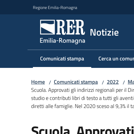
Vai al contenuto
Vai alla navigazione
Vai al footer
Regione Emilia-Romagna
Notizie
Comunicati stampa
Cerca un comun
Menu selezionato
Home
Comunicati stampa
2022
Ma
/
/
/
Scuola. Approvati gli indirizzi regionali per il 
studio e contributi libri di testo a tutti gli a
diretti alle famiglie. Nel 2020 sceso al 9,3% il
Salta al contenuto
Scuola. Approvati 