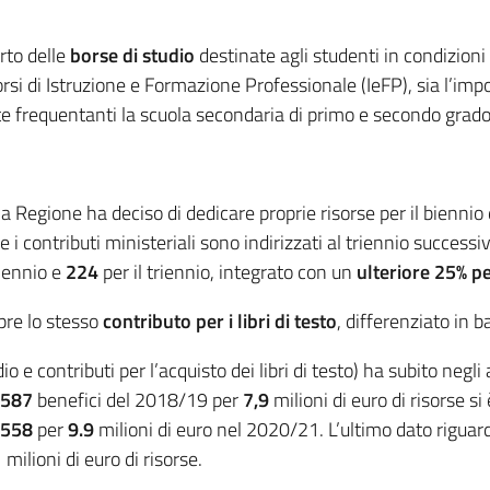
rto delle
borse di studio
destinate agli studenti in condizion
corsi di Istruzione e Formazione Professionale (IeFP), sia l’imp
te frequentanti la scuola secondaria di primo e secondo grado
a Regione ha deciso di dedicare proprie risorse per il biennio de
 contributi ministeriali sono indirizzati al triennio successi
biennio e
224
per il triennio, integrato con un
ulteriore 25% per
pre lo stesso
contributo per i libri di testo
, differenziato in b
io e contributi per l’acquisto dei libri di testo) ha subito negl
.587
benefici del 2018/19 per
7,9
milioni di euro di risorse si
.558
per
9.9
milioni di euro nel 2020/21. L’ultimo dato rigua
1
milioni di euro di risorse.