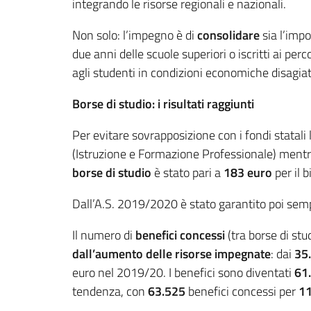
integrando le risorse regionali e nazionali.
Non solo: l’impegno è di
consolidare
sia l’impo
due anni delle scuole superiori o iscritti ai per
agli studenti in condizioni economiche disagia
Borse di studio: i risultati raggiunti
Per evitare sovrapposizione con i fondi statali l
(Istruzione e Formazione Professionale) mentre i
borse di studio
è stato pari a
183 euro
per il 
Dall’A.S. 2019/2020 è stato garantito poi sem
Il numero di
benefici concessi
(tra borse di stud
dall’aumento delle risorse impegnate
: dai
35
euro nel 2019/20. I benefici sono diventati
61
tendenza, con
63.5
25
benefici concessi per
1