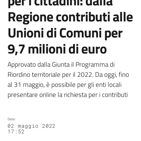
per i cittadini: dalla
Agenzia
Regione contributi alle
di
informazione
Unioni di Comuni per
e
comunicazione
9,7 milioni di euro
Seguici
Approvato dalla Giunta il Programma di 
su
Riordino territoriale per il 2022. Da oggi, fino 
al 31 maggio, è possibile per gli enti locali 
presentare online la richiesta per i contributi
Data
:
02 maggio 2022
17:52