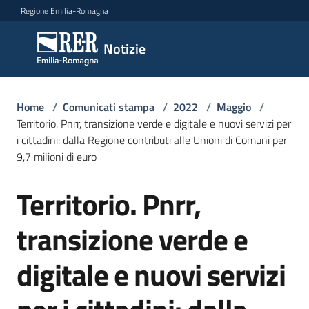
Vai al contenuto
Vai alla navigazione
Vai al footer
Regione Emilia-Romagna
Notizie
Notizie
Home
Comunicati
/
Comunicati stampa
/
2022
/
Maggio
/
Territorio. Pnrr, transizione verde e digitale e nuovi servizi per
stampa
Menu selezionato
i cittadini: dalla Regione contributi alle Unioni di Comuni per
9,7 milioni di euro
Cerca
un
Territorio. Pnrr,
comunicato
Salta al contenuto
transizione verde e
Risorse
digitale e nuovi servizi