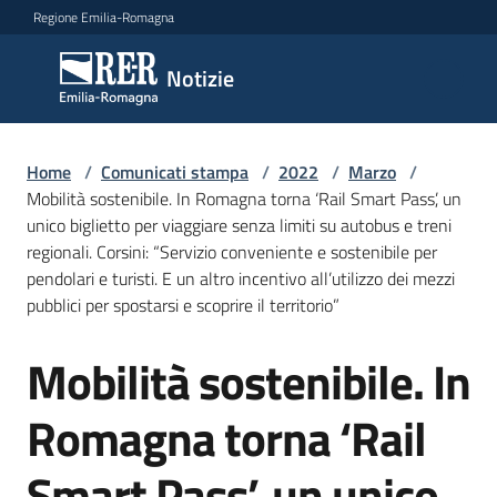
Vai al contenuto
Vai alla navigazione
Vai al footer
Regione Emilia-Romagna
Notizie
Notizie
Home
Comunicati
/
Comunicati stampa
/
2022
/
Marzo
/
Mobilità sostenibile. In Romagna torna ‘Rail Smart Pass’, un
stampa
Menu selezionato
unico biglietto per viaggiare senza limiti su autobus e treni
regionali. Corsini: “Servizio conveniente e sostenibile per
Cerca
pendolari e turisti. E un altro incentivo all’utilizzo dei mezzi
un
pubblici per spostarsi e scoprire il territorio”
comunicato
Mobilità sostenibile. In
Salta al contenuto
Risorse
Romagna torna ‘Rail
Smart Pass’, un unico