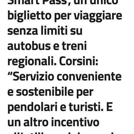
Agenzia
biglietto per viaggiare
di
informazione
senza limiti su
e
comunicazione
autobus e treni
regionali. Corsini:
Seguici
su
“Servizio conveniente
e sostenibile per
pendolari e turisti. E
un altro incentivo