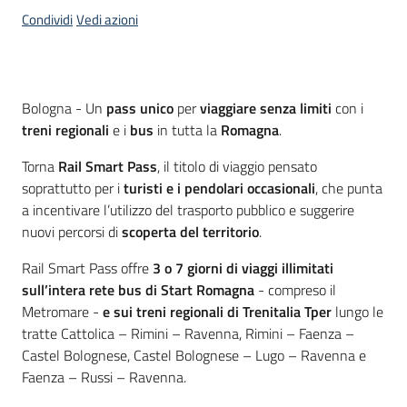
Condividi
Vedi azioni
Contenuto
Bologna - Un
pass unico
per
viaggiare senza limiti
con i
treni regionali
e i
bus
in tutta la
Romagna
.
Torna
Rail Smart Pass
, il titolo di viaggio pensato
soprattutto per i
turisti e i pendolari occasionali
, che punta
a incentivare l’utilizzo del trasporto pubblico e suggerire
nuovi percorsi di
scoperta del territorio
.
Rail Smart Pass offre
3 o 7 giorni di viaggi illimitati
sull’intera rete bus di Start Romagna
- compreso il
Metromare -
e sui treni regionali di Trenitalia Tper
lungo le
tratte Cattolica – Rimini – Ravenna, Rimini – Faenza –
Castel Bolognese, Castel Bolognese – Lugo – Ravenna e
Faenza – Russi – Ravenna.