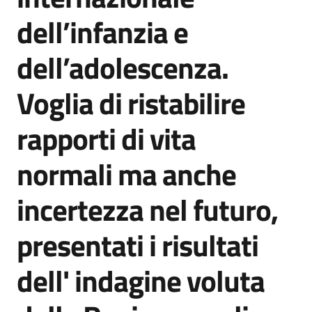
Agenzia
dell’infanzia e
di
informazione
dell’adolescenza.
e
comunicazione
Voglia di ristabilire
rapporti di vita
Seguici
su
normali ma anche
incertezza nel futuro,
presentati i risultati
dell' indagine voluta