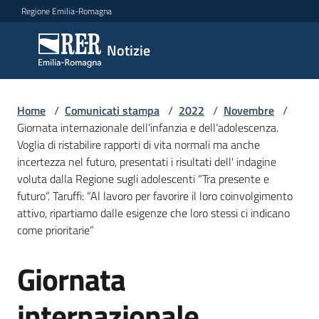
Vai al contenuto
Vai alla navigazione
Vai al footer
Regione Emilia-Romagna
Notizie
Notizie
Home
Comunicati
/
Comunicati stampa
/
2022
/
Novembre
/
Giornata internazionale dell’infanzia e dell’adolescenza.
stampa
Menu selezionato
Voglia di ristabilire rapporti di vita normali ma anche
incertezza nel futuro, presentati i risultati dell' indagine
Cerca
voluta dalla Regione sugli adolescenti “Tra presente e
un
futuro”. Taruffi: “Al lavoro per favorire il loro coinvolgimento
comunicato
attivo, ripartiamo dalle esigenze che loro stessi ci indicano
come prioritarie”
Risorse
Giornata
Salta al contenuto
internazionale