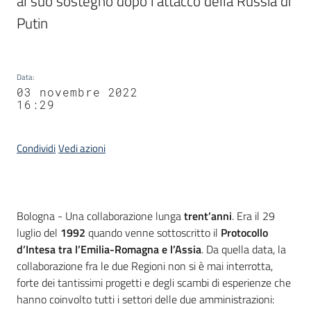
al suo sostegno dopo l’attacco della Russia di 
Putin
Data
:
03 novembre 2022
16:29
Condividi
Vedi azioni
Contenuto
Bologna - Una collaborazione lunga
trent’anni
. Era il 29
luglio del
1992
quando venne sottoscritto il
Protocollo
d’Intesa
tra
l’Emilia-Romagna
e
l’Assia
. Da quella data, la
collaborazione fra le due Regioni non si è mai interrotta,
forte dei tantissimi progetti e degli scambi di esperienze che
hanno coinvolto tutti i settori delle due amministrazioni: