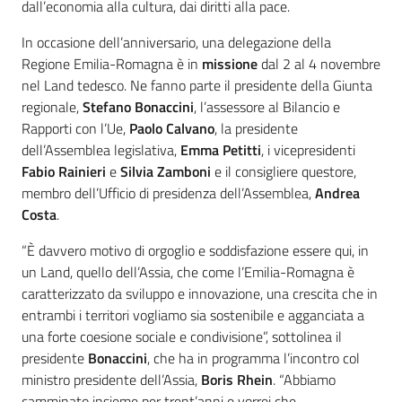
dall’economia alla cultura, dai diritti alla pace.
In occasione dell’anniversario, una delegazione della
Regione Emilia-Romagna è in
missione
dal 2 al 4 novembre
nel Land tedesco. Ne fanno parte il presidente della Giunta
regionale,
Stefano Bonaccini
, l’assessore al Bilancio e
Rapporti con l’Ue,
Paolo Calvano
, la presidente
dell’Assemblea legislativa,
Emma Petitti
, i vicepresidenti
Fabio Rainieri
e
Silvia Zamboni
e il consigliere questore,
membro dell’Ufficio di presidenza dell’Assemblea,
Andrea
Costa
.
“È davvero motivo di orgoglio e soddisfazione essere qui, in
un Land, quello dell’Assia, che come l’Emilia-Romagna è
caratterizzato da sviluppo e innovazione, una crescita che in
entrambi i territori vogliamo sia sostenibile e agganciata a
una forte coesione sociale e condivisione”, sottolinea il
presidente
Bonaccini
, che ha in programma l’incontro col
ministro presidente dell’Assia,
Boris Rhein
. “Abbiamo
camminato insieme per trent’anni e vorrei che