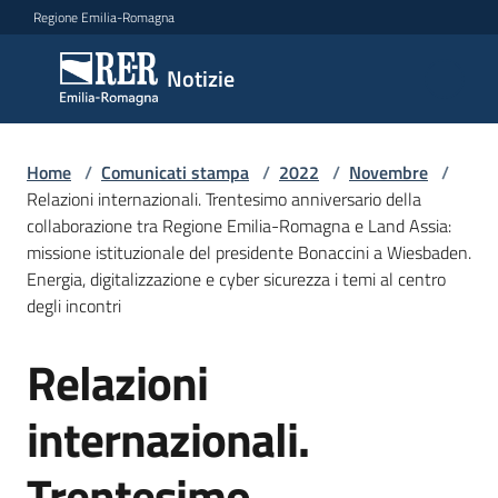
Vai al contenuto
Vai alla navigazione
Vai al footer
Regione Emilia-Romagna
Notizie
Notizie
Home
Comunicati
/
Comunicati stampa
/
2022
/
Novembre
/
Relazioni internazionali. Trentesimo anniversario della
stampa
Menu selezionato
collaborazione tra Regione Emilia-Romagna e Land Assia:
missione istituzionale del presidente Bonaccini a Wiesbaden.
Cerca
Energia, digitalizzazione e cyber sicurezza i temi al centro
un
degli incontri
comunicato
Relazioni
Salta al contenuto
Risorse
internazionali.
Trentesimo