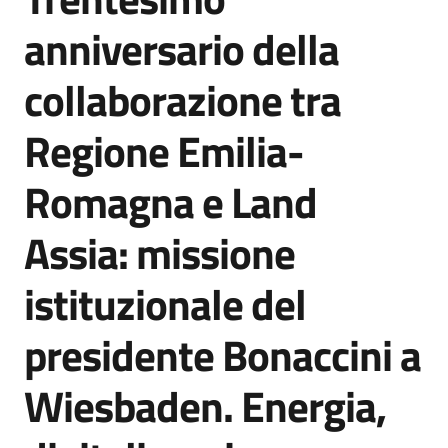
Agenzia
anniversario della
di
informazione
collaborazione tra
e
comunicazione
Regione Emilia-
Romagna e Land
Seguici
su
Assia: missione
istituzionale del
presidente Bonaccini a
Wiesbaden. Energia,