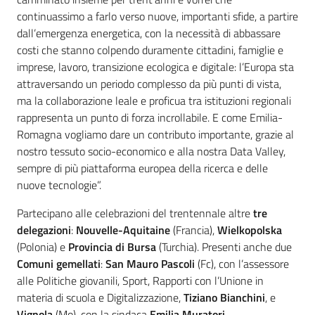
continuassimo a farlo verso nuove, importanti sfide, a partire
dall’emergenza energetica, con la necessità di abbassare
costi che stanno colpendo duramente cittadini, famiglie e
imprese, lavoro, transizione ecologica e digitale: l’Europa sta
attraversando un periodo complesso da più punti di vista,
ma la collaborazione leale e proficua tra istituzioni regionali
rappresenta un punto di forza incrollabile. E come Emilia-
Romagna vogliamo dare un contributo importante, grazie al
nostro tessuto socio-economico e alla nostra Data Valley,
sempre di più piattaforma europea della ricerca e delle
nuove tecnologie”.
Partecipano alle celebrazioni del trentennale altre
tre
delegazioni
:
Nouvelle-Aquitaine
(Francia),
Wielkopolska
(Polonia) e
Provincia di
Bursa
(Turchia). Presenti anche due
Comuni gemellati
:
San Mauro Pascoli
(Fc), con l’assessore
alle Politiche giovanili, Sport, Rapporti con l’Unione in
materia di scuola e Digitalizzazione,
Tiziano Bianchini
, e
Vignola
(Mo), con la sindaca
Emilia Muratori
.