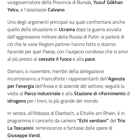
vicegovernatore della Provincia di Bursda,
Yusuf Gökhan
Yolcu
, e l’assessore
Calvano
.
Uno degli argomenti principali sui quali confrontarsi anche
quello della situazione in
Ucraina
dopo la guerra avviata
dall’aggressione militare della Russia di Putin: si parlerà di
ciò che le varie Regioni partner hanno fatto o stanno
facendo per quel Paese, con l’auspicio condiviso che si arrivi
al più presto al
cessate il fuoco
e alla
pace
.
Domani, 4 novembre, membri della delegazione
incontreranno a Francoforte i rappresentanti dell’
Agenzia
per l’energia
dell’Assia e di aziende del settore; seguirà la
visita al
Parco industriale
e alla
Stazione di rifornimento
di
idrogeno
per i treni, la più grande del mondo.
In serata, all’Abbazia di Eberbach, a Eltville am Rhein, è in
programma il concerto da camera
“Echi verdiani”
del
Trio
La Toscanini
: reminiscenze e fantasie dalle opere di
Giuseppe Verdi
.