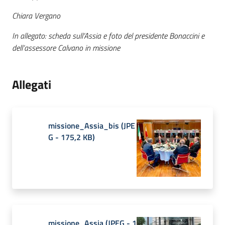
Chiara Vergano
In allegato: scheda sull’Assia e foto del presidente Bonaccini e
dell’assessore Calvano in missione
Allegati
missione_Assia_bis
(
JPE
G
-
175,2 KB
)
missione_Assia
(
JPEG
-
1