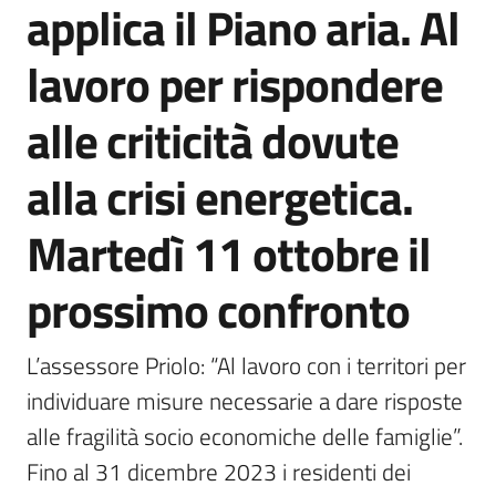
applica il Piano aria. Al
Agenzia
di
lavoro per rispondere
informazione
e
alle criticità dovute
comunicazione
alla crisi energetica.
Seguici
Martedì 11 ottobre il
su
prossimo confronto
L’assessore Priolo: “Al lavoro con i territori per 
individuare misure necessarie a dare risposte 
alle fragilità socio economiche delle famiglie”. 
Fino al 31 dicembre 2023 i residenti dei 