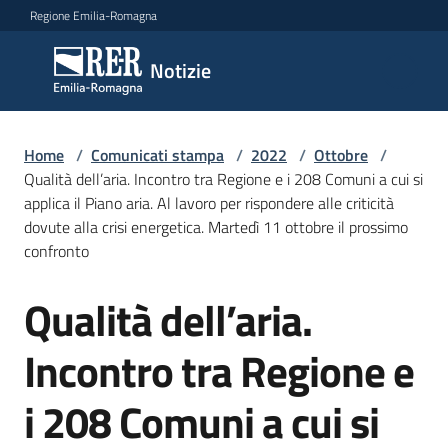
Vai al contenuto
Vai alla navigazione
Vai al footer
Regione Emilia-Romagna
Notizie
Notizie
Home
Comunicati
/
Comunicati stampa
/
2022
/
Ottobre
/
Qualità dell’aria. Incontro tra Regione e i 208 Comuni a cui si
stampa
Menu selezionato
applica il Piano aria. Al lavoro per rispondere alle criticità
dovute alla crisi energetica. Martedì 11 ottobre il prossimo
Cerca
confronto
un
comunicato
Qualità dell’aria.
Salta al contenuto
Risorse
Incontro tra Regione e
i 208 Comuni a cui si