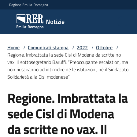
Vai al contenuto
Vai alla navigazione
Vai al footer
Regione Emilia-Romagna
Notizie
Notizie
Home
Comunicati
/
Comunicati stampa
/
2022
/
Ottobre
/
Regione. Imbrattata la sede Cisl di Modena da scritte no
stampa
Menu selezionato
vax. Il sottosegretario Baruffi: “Preoccupante escalation, ma
non riusciranno ad intimidire né le istituzioni, né il Sindacato.
Cerca
Solidarietà alla Cisl modenese”
un
comunicato
Regione. Imbrattata la
Salta al contenuto
Risorse
sede Cisl di Modena
da scritte no vax. Il