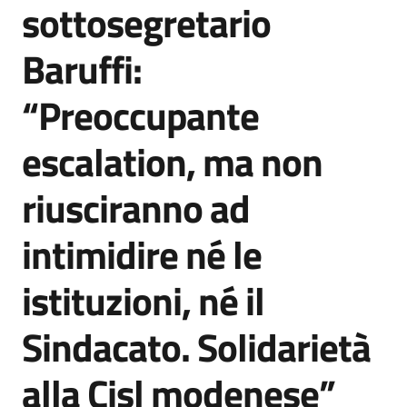
sottosegretario
Agenzia
di
Baruffi:
informazione
e
“Preoccupante
comunicazione
escalation, ma non
Seguici
riusciranno ad
su
intimidire né le
istituzioni, né il
Sindacato. Solidarietà
alla Cisl modenese”