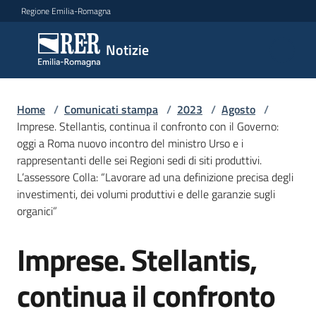
Vai al contenuto
Vai alla navigazione
Vai al footer
Regione Emilia-Romagna
Notizie
Notizie
Home
Comunicati
/
Comunicati stampa
/
2023
/
Agosto
/
Imprese. Stellantis, continua il confronto con il Governo:
stampa
Menu selezionato
oggi a Roma nuovo incontro del ministro Urso e i
rappresentanti delle sei Regioni sedi di siti produttivi.
Cerca
L’assessore Colla: “Lavorare ad una definizione precisa degli
un
investimenti, dei volumi produttivi e delle garanzie sugli
comunicato
organici”
Risorse
Imprese. Stellantis,
Salta al contenuto
continua il confronto