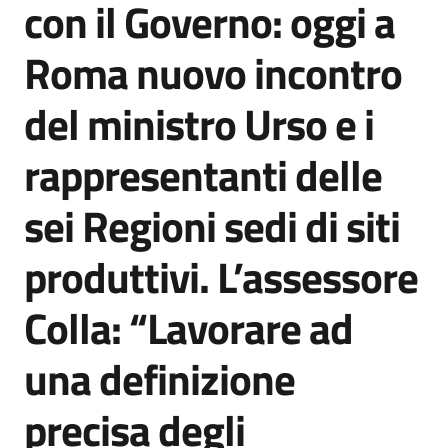
con il Governo: oggi a
Agenzia
di
Roma nuovo incontro
informazione
e
del ministro Urso e i
comunicazione
rappresentanti delle
Seguici
sei Regioni sedi di siti
su
produttivi. L’assessore
Colla: “Lavorare ad
una definizione
precisa degli