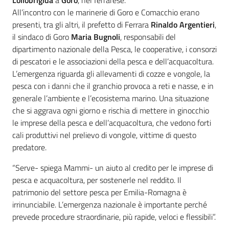
Lollobrigida
a
Goro
, nel ferrarese.
All’incontro con le marinerie di Goro e Comacchio erano
presenti, tra gli altri, il prefetto di Ferrara
Rinaldo Argentieri
,
il sindaco di Goro
Maria Bugnoli
, responsabili del
dipartimento nazionale della Pesca, le cooperative, i consorzi
di pescatori e le associazioni della pesca e dell’acquacoltura.
L’emergenza riguarda gli allevamenti di cozze e vongole, la
pesca con i danni che il granchio provoca a reti e nasse, e in
generale l’ambiente e l’ecosistema marino. Una situazione
che si aggrava ogni giorno e rischia di mettere in ginocchio
le imprese della pesca e dell’acquacoltura, che vedono forti
cali produttivi nel prelievo di vongole, vittime di questo
predatore.
“Serve- spiega Mammi- un aiuto al credito per le imprese di
pesca e acquacoltura, per sostenerle nel reddito. Il
patrimonio del settore pesca per Emilia-Romagna è
irrinunciabile. L’emergenza nazionale è importante perché
prevede procedure straordinarie, più rapide, veloci e flessibili”.