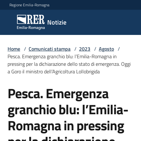
Vai al contenuto
Vai alla navigazione
Vai al footer
Regione Emilia-Romagna
Notizie
Notizie
Home
Comunicati
/
Comunicati stampa
/
2023
/
Agosto
/
Pesca. Emergenza granchio blu: l’Emilia-Romagna in
stampa
Menu selezionato
pressing per la dichiarazione dello stato di emergenza. Oggi
a Goro il ministro dell’Agricoltura Lollobrigida
Cerca
un
Pesca. Emergenza
comunicato
Salta al contenuto
granchio blu: l’Emilia-
Risorse
Romagna in pressing