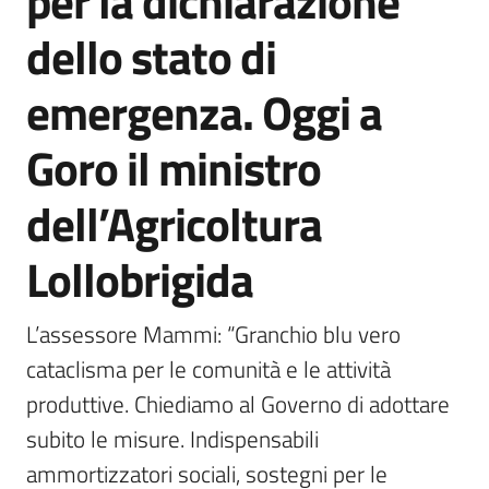
per la dichiarazione
Agenzia
dello stato di
di
informazione
emergenza. Oggi a
e
comunicazione
Goro il ministro
dell’Agricoltura
Seguici
su
Lollobrigida
L’assessore Mammi: “Granchio blu vero 
cataclisma per le comunità e le attività 
produttive. Chiediamo al Governo di adottare 
subito le misure. Indispensabili 
ammortizzatori sociali, sostegni per le 