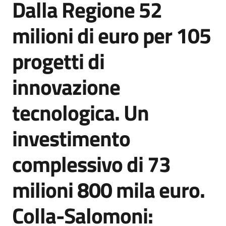
Dalla Regione 52
Agenzia
di
milioni di euro per 105
informazione
e
progetti di
comunicazione
innovazione
Seguici
tecnologica. Un
su
investimento
complessivo di 73
milioni 800 mila euro.
Colla-Salomoni: