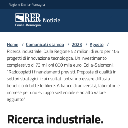
Vai al contenuto
Vai alla navigazione
Vai al footer
Regione Emilia-Romagna
Notizie
Notizie
Home
Comunicati
/
Comunicati stampa
/
2023
/
Agosto
/
Ricerca industriale. Dalla Regione 52 milioni di euro per 105
stampa
Menu selezionato
progetti di innovazione tecnologica. Un investimento
complessivo di 73 milioni 800 mila euro. Colla-Salomoni:
Cerca
“Raddoppiati i finanziamenti previsti. Proposte di qualità in
un
settori strategici, i cui risultati potranno essere diffusi a
comunicato
beneficio di tutte le filiere. A fianco di università, laboratori e
imprese per uno sviluppo sostenibile e ad alto valore
Risorse
aggiunto”
Ricerca industriale.
Salta al contenuto