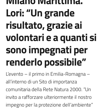
Milano Marittima.
Agenzia
Lori: “Un grande
di
informazione
risultato, grazie ai
e
comunicazione
volontari e a quanti si
sono impegnati per
Seguici
su
renderlo possibile”
L’evento – il primo in Emilia-Romagna – 
all’interno di un Sito di importanza 
comunitaria della Rete Natura 2000. “Un 
invito a rafforzare ulteriormente il nostro 
impegno per la protezione dell’ambiente”