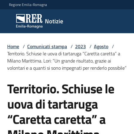
Vai al contenuto
Vai alla navigazione
Vai al footer
Regione Emilia-Romagna
Notizie
Notizie
Home
Comunicati
/
Comunicati stampa
/
2023
/
Agosto
/
Territorio. Schiuse le uova di tartaruga “Caretta caretta” a
stampa
Menu selezionato
Milano Marittima. Lori: “Un grande risultato, grazie ai
volontari e a quanti si sono impegnati per renderlo possibile”
Cerca
un
Territorio. Schiuse le
comunicato
Salta al contenuto
uova di tartaruga
Risorse
“Caretta caretta” a