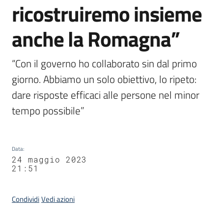
ricostruiremo insieme
Agenzia
di
anche la Romagna”
informazione
e
comunicazione
“Con il governo ho collaborato sin dal primo 
giorno. Abbiamo un solo obiettivo, lo ripeto: 
dare risposte efficaci alle persone nel minor 
Seguici
tempo possibile”
su
Data
:
24 maggio 2023
21:51
Condividi
Vedi azioni