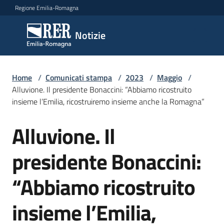
Vai al contenuto
Vai alla navigazione
Vai al footer
Regione Emilia-Romagna
Notizie
Notizie
Home
Comunicati
/
Comunicati stampa
/
2023
/
Maggio
/
Alluvione. Il presidente Bonaccini: “Abbiamo ricostruito
stampa
Menu selezionato
insieme l’Emilia, ricostruiremo insieme anche la Romagna”
Cerca
Alluvione. Il
un
Salta al contenuto
comunicato
presidente Bonaccini:
Risorse
“Abbiamo ricostruito
insieme l’Emilia,