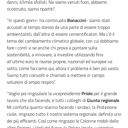
danni, 45mila sfollati. Ne siamo venuti fuori, abbiamo
ricostruito, siamo ripartiti".
“In questi giorni- ha continuato
Bonaccini
- siamo stati
accusati al tempo stesso da una parte di essere troppo
ambientalisti, dall’altra di essere cementificatori. Ma c’è il
tema del cambiamento climatico globale, con cui dobbiamo
fare i conti: e se anche chi prova a puntare sulla
sostenibilità, a innovare, a investire utilizzando fino
all’ultimo euro le risorse proprie, nazionali ed europee va
sotto, come facciamo qui, allora il problema è ben più vasto.
Siamo tutti coinvolti e chiamati a mettere in campo
soluzioni di ampio respiro”.
“Voglio poi ringraziare la vicepresidente
Priolo
per il grande
lavoro che sta facendo, e tutti i colleghi di
Giunta regionale
.
Mi conforta quanto stanno facendo i sindaci, la Protezione
civile; ringrazio tutto il nostro sistema regionale, definito uno
dei più efficienti. Così come ringrazio le Colonne mobili dalle
altre Regioni, i Vigili del fuoco, la Polizia locale, i volontari,