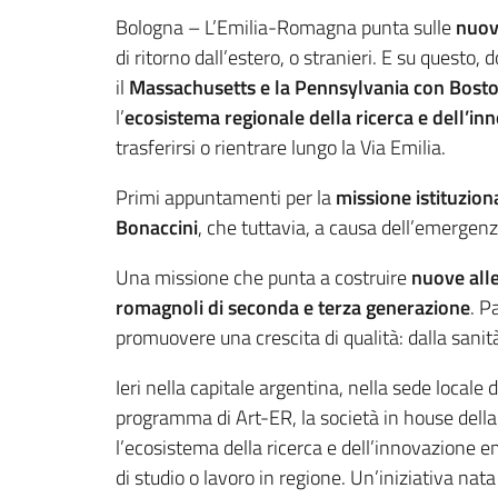
Contenuto
Bologna – L’Emilia-Romagna punta sulle
nuov
di ritorno dall’estero, o stranieri. E su questo,
il
Massachusetts e la Pennsylvania con Boston
l’
ecosistema regionale
della ricerca e dell’i
trasferirsi o rientrare lungo la Via Emilia.
Primi appuntamenti per la
missione istituzion
Bonaccini
, che tuttavia, a causa dell’emergen
Una missione che punta a costruire
nuove all
romagnoli di seconda e terza generazione
. P
promuovere una crescita di qualità: dalla sanità 
Ieri nella capitale argentina, nella sede locale d
programma di Art-ER, la società in house della R
l’ecosistema della ricerca e dell’innovazione 
di studio o lavoro in regione. Un’iniziativa n