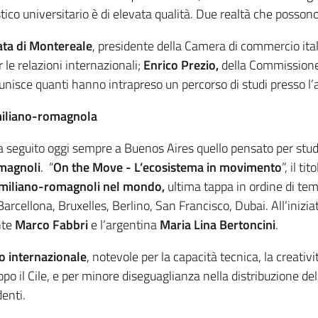
ico universitario è di elevata qualità. Due realtà che possono
iata di Montereale
, presidente della Camera di commercio ita
 le relazioni internazionali;
Enrico Prezio,
della Commissione
nisce quanti hanno intrapreso un percorso di studi presso l
 emiliano-romagnola
fa seguito oggi sempre a Buenos Aires quello pensato per stud
omagnoli
. “
On the Move - L’ecosistema in movimento
”, il t
 emiliano-romagnoli nel mondo,
ultima tappa in ordine di tem
Barcellona, Bruxelles, Berlino, San Francisco, Dubai. All’inizia
nte
Marco Fabbri
e l’argentina
Maria Lina Bertoncini
.
lo internazionale
, notevole per la capacità tecnica, la creativi
po il Cile, e per minore diseguaglianza nella distribuzione del
enti.