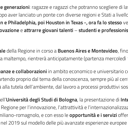
e generazioni
: ragazze e ragazzi che potranno scegliere di lav
 dopo aver lanciato un ponte con diverse regioni e Stati a livel
 e Philadelphia, poi Houston in Texas
-, ora fa lo stesso
v
nnovazione
e
attrarre giovani talenti
–
studenti e professioni
ale
della Regione in corso a
Buenos Aires e Montevideo
, fi
za maltempo, rientrerà anticipatamente (partenza mercoledì 1
eanze e collaborazioni
in ambito economico e universitario c
artendo proprio dal tema della conoscenza, sempre più al centr
alla tutela dell’ambiente, dal lavoro a processi produttivi sost
ell’
Università degli Studi di Bologna
, la presentazione di
Int
egione per l’innovazione, l’attrattività e l’internazionalizzaz
emiliano-romagnolo, e con esso le
opportunità e i servizi
offer
ata nel 2019 sul modello delle più avanzate esperienze europee