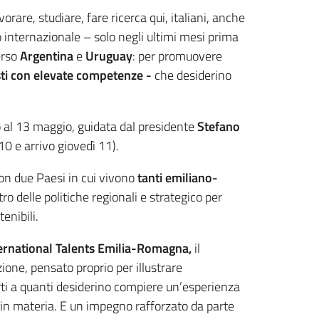
orare, studiare, fare ricerca qui, italiani, anche
lo internazionale – solo negli ultimi mesi prima
erso
Argentina
e
Uruguay
: per promuovere
sti con elevate competenze -
che desiderino
no al 13 maggio, guidata dal presidente
Stefano
0 e arrivo giovedì 11).
on due Paesi in cui vivono
tanti emiliano-
o delle politiche regionali e strategico per
enibili.
ernational Talents Emilia-Romagna,
il
ione, pensato proprio per illustrare
ti a quanti desiderino compiere un’esperienza
 in materia. E un impegno rafforzato da parte