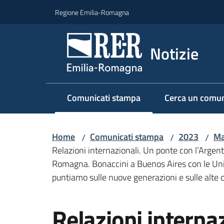
Vai al contenuto
Vai alla navigazione
Vai al footer
Regione Emilia-Romagna
Notizie
Comunicati stampa
Cerca un comun
Menu selezionato
Home
Comunicati stampa
2023
Ma
/
/
/
Relazioni internazionali. Un ponte con l’Argenti
Romagna. Bonaccini a Buenos Aires con le Univer
puntiamo sulle nuove generazioni e sulle alte 
Salta al contenuto
Relazioni interna