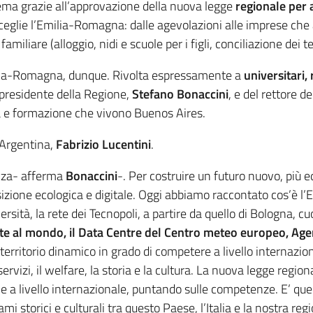
tema grazie all’approvazione della nuova legge
regionale per a
sceglie l’Emilia-Romagna: dalle agevolazioni alle imprese che
amiliare (alloggio, nidi e scuole per i figli, conciliazione dei t
Emilia-Romagna, dunque. Rivolta espressamente a
universitari, 
el presidente della Regione,
Stefano Bonaccini
, e del rettore d
a e formazione che vivono Buenos Aires.
n Argentina,
Fabrizio Lucentini
.
enza- afferma
Bonaccini
-. Per costruire un futuro nuovo, più e
nsizione ecologica e digitale. Oggi abbiamo raccontato cos’è l
niversità, la rete dei Tecnopoli, a partire da quello di Bologna
te al mondo, il Data Centre del Centro meteo europeo, Agenzia
erritorio dinamico in grado di competere a livello internazion
servizi, il welfare, la storia e la cultura. La nuova legge regio
e a livello internazionale, puntando sulle competenze. E’ quel
egami storici e culturali tra questo Paese, l’Italia e la nostra 