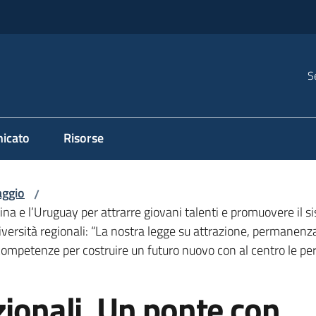
S
icato
Risorse
ggio
/
na e l’Uruguay per attrarre giovani talenti e promuovere il si
sità regionali: “La nostra legge su attrazione, permanenza e 
competenze per costruire un futuro nuovo con al centro le pers
zionali. Un ponte con