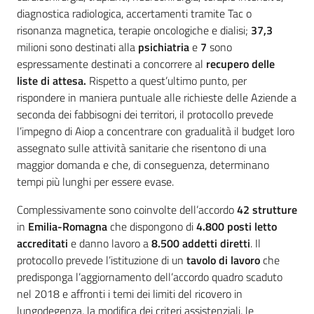
diagnostica radiologica, accertamenti tramite Tac o
risonanza magnetica, terapie oncologiche e dialisi;
37,3
milioni sono destinati alla
psichiatria
e
7
sono
espressamente destinati a concorrere al
recupero delle
liste di attesa.
Rispetto a quest’ultimo punto, per
rispondere in maniera puntuale alle richieste delle Aziende a
seconda dei fabbisogni dei territori, il protocollo prevede
l’impegno di Aiop a concentrare con gradualità il budget loro
assegnato sulle attività sanitarie che risentono di una
maggior domanda e che, di conseguenza, determinano
tempi più lunghi per essere evase.
Complessivamente sono coinvolte dell’accordo
42 strutture
in
Emilia-Romagna
che dispongono di
4.800 posti letto
accreditati
e danno lavoro a
8.500 addetti diretti
. Il
protocollo prevede l’istituzione di un
tavolo di lavoro
che
predisponga l’aggiornamento dell’accordo quadro scaduto
nel 2018 e affronti i temi dei limiti del ricovero in
lungodegenza, la modifica dei criteri assistenziali, le