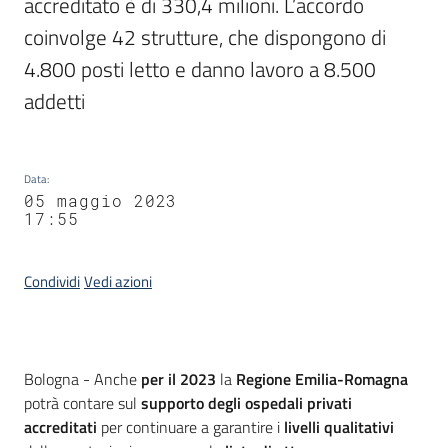
accreditato è di 330,4 milioni. L’accordo 
coinvolge 42 strutture, che dispongono di 
4.800 posti letto e danno lavoro a 8.500 
addetti
Data
:
05 maggio 2023
17:55
Condividi
Vedi azioni
Contenuto
Bologna - Anche
per il 2023
la
Regione Emilia-Romagna
potrà contare sul
supporto degli ospedali privati
accreditati
per continuare a garantire i
livelli qualitativi