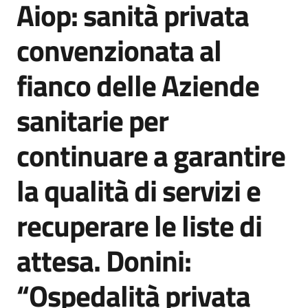
Aiop: sanità privata
Agenzia
di
convenzionata al
informazione
e
fianco delle Aziende
comunicazione
sanitarie per
Seguici
continuare a garantire
su
la qualità di servizi e
recuperare le liste di
attesa. Donini:
“Ospedalità privata