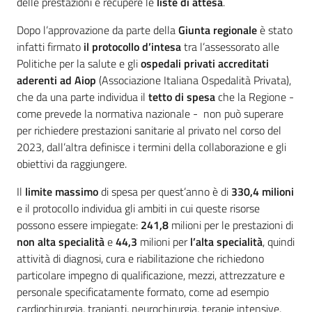
delle prestazioni e recupere le
liste di attesa
.
Dopo l’approvazione da parte della
Giunta regionale
è stato
infatti firmato
il protocollo d’intesa
tra l’assessorato alle
Politiche per la salute e gli
ospedali privati accreditati
aderenti ad Aiop
(Associazione Italiana Ospedalità Privata),
che da una parte individua il
tetto di spesa
che la Regione -
come prevede la normativa nazionale - non può superare
per richiedere prestazioni sanitarie al privato nel corso del
2023, dall’altra definisce i termini della collaborazione e gli
obiettivi da raggiungere.
Il
limite massimo
di spesa per quest’anno è di
330,4 milioni
e il protocollo individua gli ambiti in cui queste risorse
possono essere impiegate:
241,8
milioni per le prestazioni di
non alta specialità
e
44,3
milioni per
l’alta specialità
, quindi
attività di diagnosi, cura e riabilitazione che richiedono
particolare impegno di qualificazione, mezzi, attrezzature e
personale specificatamente formato, come ad esempio
cardiochirurgia, trapianti, neurochirurgia, terapie intensive,