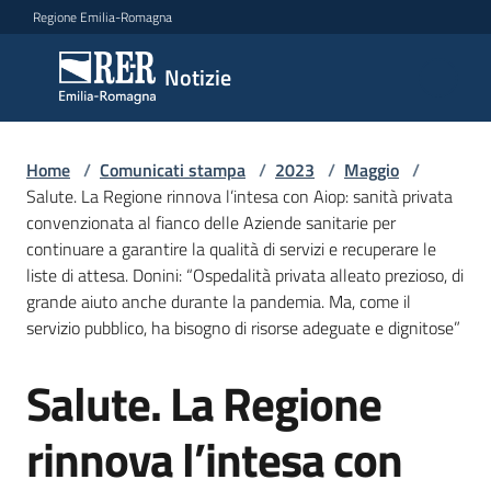
Vai al contenuto
Vai alla navigazione
Vai al footer
Regione Emilia-Romagna
Notizie
Notizie
Home
Comunicati
/
Comunicati stampa
/
2023
/
Maggio
/
Salute. La Regione rinnova l’intesa con Aiop: sanità privata
stampa
Menu selezionato
convenzionata al fianco delle Aziende sanitarie per
continuare a garantire la qualità di servizi e recuperare le
Cerca
liste di attesa. Donini: “Ospedalità privata alleato prezioso, di
un
grande aiuto anche durante la pandemia. Ma, come il
comunicato
servizio pubblico, ha bisogno di risorse adeguate e dignitose”
Risorse
Salute. La Regione
Salta al contenuto
rinnova l’intesa con