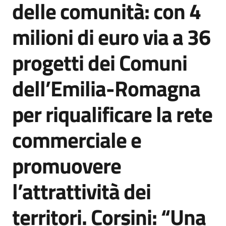
delle comunità: con 4
Agenzia
di
milioni di euro via a 36
informazione
e
progetti dei Comuni
comunicazione
dell’Emilia-Romagna
Seguici
per riqualificare la rete
su
commerciale e
promuovere
l’attrattività dei
territori. Corsini: “Una