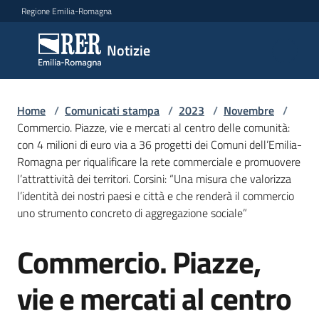
Vai al contenuto
Vai alla navigazione
Vai al footer
Regione Emilia-Romagna
Notizie
Notizie
Home
Comunicati
/
Comunicati stampa
/
2023
/
Novembre
/
Commercio. Piazze, vie e mercati al centro delle comunità:
stampa
Menu selezionato
con 4 milioni di euro via a 36 progetti dei Comuni dell’Emilia-
Romagna per riqualificare la rete commerciale e promuovere
Cerca
l’attrattività dei territori. Corsini: “Una misura che valorizza
un
l’identità dei nostri paesi e città e che renderà il commercio
comunicato
uno strumento concreto di aggregazione sociale”
Risorse
Commercio. Piazze,
Salta al contenuto
vie e mercati al centro