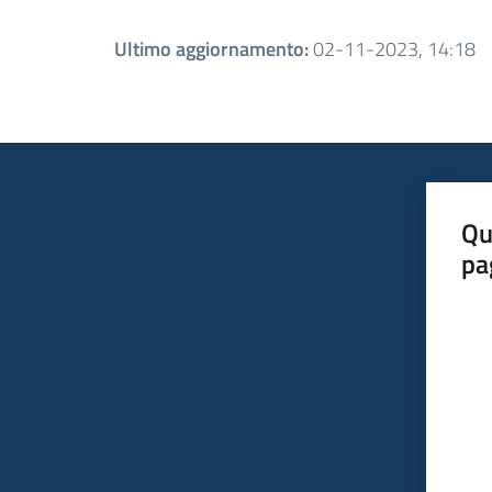
Ultimo aggiornamento
:
02-11-2023, 14:18
Qu
pa
Valut