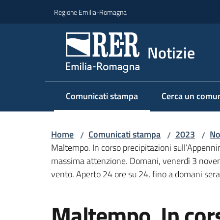
Vai al contenuto
Vai alla navigazione
Vai al footer
Regione Emilia-Romagna
Notizie
Comunicati stampa
Cerca un comun
Menu selezionato
Home
Comunicati stampa
2023
No
/
/
/
Maltempo. In corso precipitazioni sull’Appenni
massima attenzione. Domani, venerdì 3 novembr
vento. Aperto 24 ore su 24, fino a domani sera,
Salta al contenuto
Maltempo. In cors