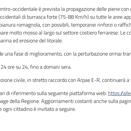
 centro-occidentale è prevista la propagazione delle piene con
occidentali di burrasca forte (75-88 Km/h) su tutte le aree a
pianura romagnola, con possibili, temporanei rinforzi o raffic
mare molto mosso al largo sul settore costiero ferrarese. Le 
rina ed erosione del litorale.
 una fase di miglioramento, con la perturbazione ormai tran
o 24 ore su 24, fino a domani sera.
tezione civile, in stretto raccordo con Arpae E-R, continuerà a 
nari di riferimento sulla seguente piattaforma web:
https://al
page della Regione. Aggiornamenti costanti anche sulla pag
 ogni cittadino è invitato a seguire.