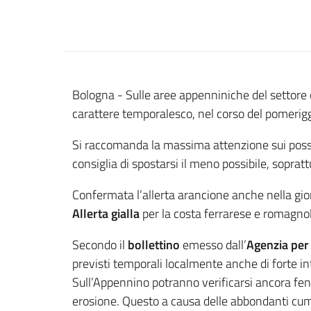
Contenuto
Bologna - Sulle aree appenniniche del settore o
carattere temporalesco, nel corso del pomerigg
Si raccomanda la massima attenzione sui possibi
consiglia di spostarsi il meno possibile, sopratt
Confermata l’allerta arancione anche nella gi
Allerta gialla
per la costa ferrarese e romagnol
Secondo il
bollettino
emesso dall’
Agenzia per 
previsti temporali localmente anche di forte int
Sull’Appennino potranno verificarsi ancora fen
erosione. Questo a causa delle abbondanti cumula