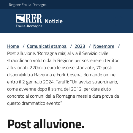
Vai al contenuto
Vai alla navigazione
Vai al footer
Regione Emilia-Romagna
Notizie
Notizie
Home
Comunicati
/
Comunicati stampa
/
2023
/
Novembre
/
Post alluvione. ‘Romagna mia’, al via il Servizio civile
stampa
Menu selezionato
straordinario voluto dalla Regione per sostenere i territori
alluvionati. 220mila euro le risorse stanziate, 70 posti
Cerca
disponibili tra Ravenna e Forlì-Cesena, domande online
un
entro il 2 gennaio 2024. Taruffi: “Un avviso straordinario,
comunicato
come avvenne dopo il sisma del 2012, per dare aiuto
concreto ai comuni della Romagna messi a dura prova da
Risorse
questo drammatico evento”
Post alluvione.
Salta al contenuto