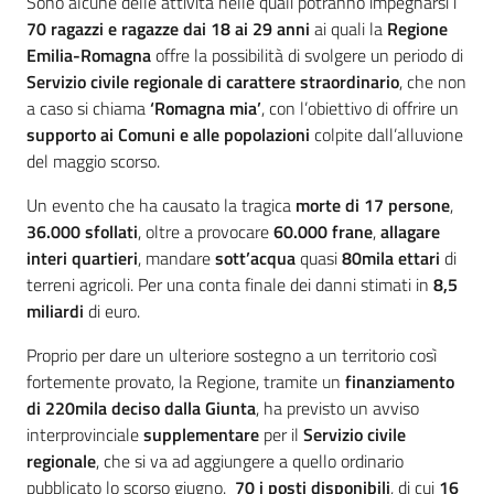
Sono alcune delle attività nelle quali potranno impegnarsi i
70 ragazzi e ragazze dai 18 ai 29 anni
ai quali la
Regione
Emilia-Romagna
offre la possibilità di svolgere un periodo di
Servizio civile regionale di carattere straordinario
, che non
a caso si chiama
‘Romagna mia’
, con l’obiettivo di offrire un
supporto ai Comuni e alle popolazioni
colpite dall’alluvione
del maggio scorso.
Un evento che ha causato la tragica
morte di 17 persone
,
36.000 sfollati
, oltre a provocare
60.000 frane
,
allagare
interi quartieri
, mandare
sott’acqua
quasi
80mila ettari
di
terreni agricoli. Per una conta finale dei danni stimati in
8,5
miliardi
di euro.
Proprio per dare un ulteriore sostegno a un territorio così
fortemente provato, la Regione, tramite un
finanziamento
di 220mila deciso dalla Giunta
, ha previsto un avviso
interprovinciale
supplementare
per il
Servizio civile
regionale
, che si va ad aggiungere a quello ordinario
pubblicato lo scorso giugno.
70 i posti disponibili
, di cui
16