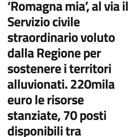
‘Romagna mia’, al via il
Agenzia
di
Servizio civile
informazione
e
straordinario voluto
comunicazione
dalla Regione per
Seguici
sostenere i territori
su
alluvionati. 220mila
euro le risorse
stanziate, 70 posti
disponibili tra