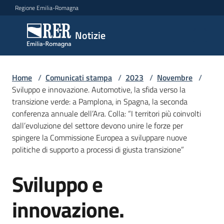
Vai al contenuto
Vai alla navigazione
Vai al footer
Regione Emilia-Romagna
Notizie
Notizie
Home
Comunicati
/
Comunicati stampa
/
2023
/
Novembre
/
Sviluppo e innovazione. Automotive, la sfida verso la
stampa
Menu selezionato
transizione verde: a Pamplona, in Spagna, la seconda
conferenza annuale dell’Ara. Colla: “I territori più coinvolti
Cerca
dall’evoluzione del settore devono unire le forze per
un
spingere la Commissione Europea a sviluppare nuove
comunicato
politiche di supporto a processi di giusta transizione”
Risorse
Sviluppo e
Salta al contenuto
innovazione.