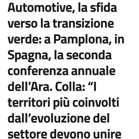
Automotive, la sfida
Agenzia
di
verso la transizione
informazione
e
verde: a Pamplona, in
comunicazione
Spagna, la seconda
Seguici
conferenza annuale
su
dell’Ara. Colla: “I
territori più coinvolti
dall’evoluzione del
settore devono unire