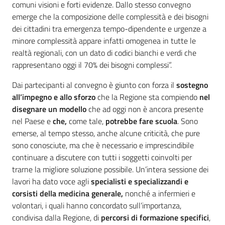
comuni visioni e forti evidenze. Dallo stesso convegno
emerge che la composizione delle complessità e dei bisogni
dei cittadini tra emergenza tempo-dipendente e urgenze a
minore complessità appare infatti omogenea in tutte le
realtà regionali, con un dato di codici bianchi e verdi che
rappresentano oggi il 70% dei bisogni complessi”.
Dai partecipanti al convegno è giunto con forza il
sostegno
all’impegno e allo sforzo
che la Regione sta compiendo
nel
disegnare un modello
che ad oggi non è ancora presente
nel Paese e
che,
come tale,
potrebbe fare scuola
. Sono
emerse, al tempo stesso, anche alcune criticità, che pure
sono conosciute, ma che è necessario e imprescindibile
continuare a discutere con tutti i soggetti coinvolti per
trarne la migliore soluzione possibile. Un’intera sessione dei
lavori ha dato voce agli
specialisti e specializzandi e
corsisti della medicina generale,
nonché a infermieri e
volontari, i quali hanno concordato sull’importanza,
condivisa dalla Regione, di
percorsi di formazione specifici
,