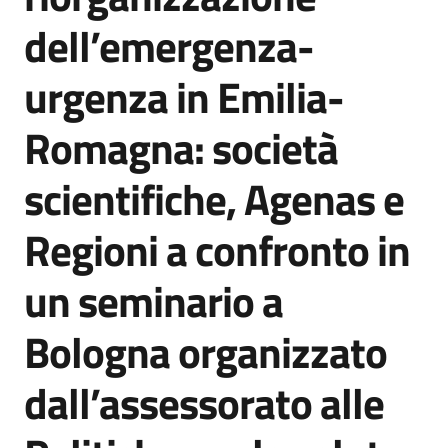
Agenzia
dell’emergenza-
di
informazione
urgenza in Emilia-
e
comunicazione
Romagna: società
scientifiche, Agenas e
Seguici
su
Regioni a confronto in
un seminario a
Bologna organizzato
dall’assessorato alle