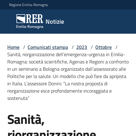
Vai al contenuto
Vai alla navigazione
Vai al footer
Regione Emilia-Romagna
Notizie
Notizie
Home
Comunicati
/
Comunicati stampa
/
2023
/
Ottobre
/
Sanità, riorganizzazione dell’emergenza-urgenza in Emilia-
stampa
Menu selezionato
Romagna: società scientifiche, Agenas e Regioni a confronto
in un seminario a Bologna organizzato dall’assessorato alle
Cerca
Politiche per la salute. Un modello che può fare da apripista
un
in Italia. L’assessore Donini: “La nostra proposta di
comunicato
riorganizzazione esce profondamente incoraggiata e
sostenuta”
Risorse
Sanità,
Salta al contenuto
riorganizzazione