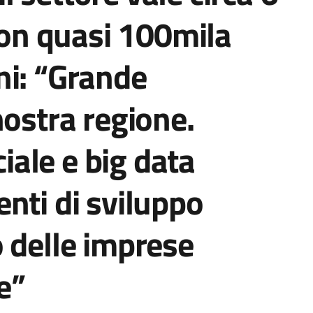
 con quasi 100mila
ni: “Grande
nostra regione.
ciale e big data
nti di sviluppo
 delle imprese
e”