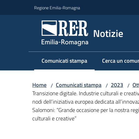
Vai al contenuto
Vai alla navigazione
Vai al footer
Regione Emilia-Romagna
Notizie
Comunicati stampa
Cerca un comun
Menu selezionato
Home
Comunicati stampa
2023
Ot
/
/
/
Transizione digitale. Industrie culturali e creat
nodi dell’iniziativa europea dedicata all’innova
Salomoni: “Grande occasione per la nostra regio
culturali e creative”
Salta al contenuto