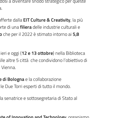
osi a diventare snodo strategico per queste
a.
fferte dalla
EIT Culture & Creativity
, la più
orte di una
filiera
delle industrie culturali e
to
che per il 2022 è stimato intorno ai
5,8
ieri e oggi (
12 e 13 ottobre
) nella Biblioteca
lle altre 5 città che condividono l’obiettivo di
e Vienna.
 di Bologna
e la collaborazione
le Due Torri esperti di tutto il mondo.
 la senatrice e sottosegretaria di Stato al
ute of Innovation and Technology,
organismo