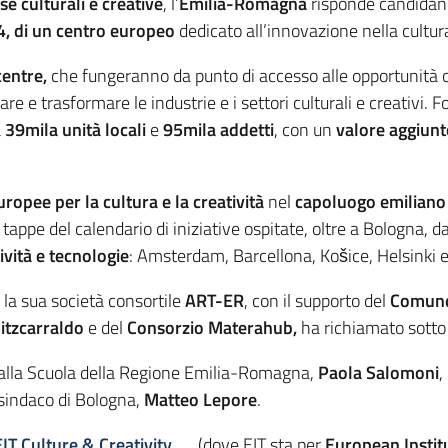
e culturali e creative
, l’
Emilia-Romagna
risponde candidand
, di un centro europeo
dedicato all’innovazione nella cultur
centre,
che fungeranno da punto di accesso alle opportunità o
e e trasformare le industrie e i settori culturali e creativi. F
a
39mila unità locali
e
95mila addetti
, con un
valore aggiun
ropee per la cultura e la creatività
nel
capoluogo emiliano
tappe del calendario di iniziative ospitate, oltre a Bologna, da
ività e tecnologie
: Amsterdam, Barcellona, Košice, Helsinki 
 la sua società consortile
ART-ER
, con il supporto del
Comune
itzcarraldo
e del
Consorzio Materahub,
ha richiamato sotto 
 e alla Scuola della Regione Emilia-Romagna,
Paola Salomoni
,
l sindaco di Bologna,
Matteo Lepore
.
EIT Culture & Creativity
(dove EIT sta per
European Instit