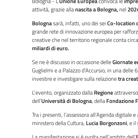
Contenuto
Bologna - L’
Unione Europea
convoca le
impres
attività, grazie alla
nascita a Bologna,
nel
2024
Bologna
sarà, infatti, uno dei sei
Co-location 
grande rete di innovazione europea per rafforzar
creative che nel territorio regionale conta circ
miliardi di euro.
Se ne è discusso in occasione delle
Giornate eu
Guglielmi e a Palazzo d’Accursio, in una delle 6 
investire e investigare sulla relazione
tra creat
L’evento, organizzato dalla
Regione
attraverso
dell’
Università di Bologna
, della
Fondazione F
Tra i presenti, l’assessora all’Agenda digitale
ministero della Cultura,
Lucia Borgonzoni
, e i
La manifestazione si è svolta nell’ambito dell’