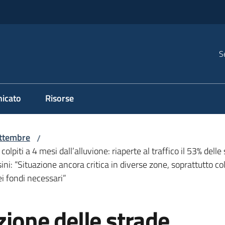
S
icato
Risorse
ttembre
/
i colpiti a 4 mesi dall’alluvione: riaperte al traffico il 53% de
sini: “Situazione ancora critica in diverse zone, soprattutto col
dei fondi necessari”
zione delle strade