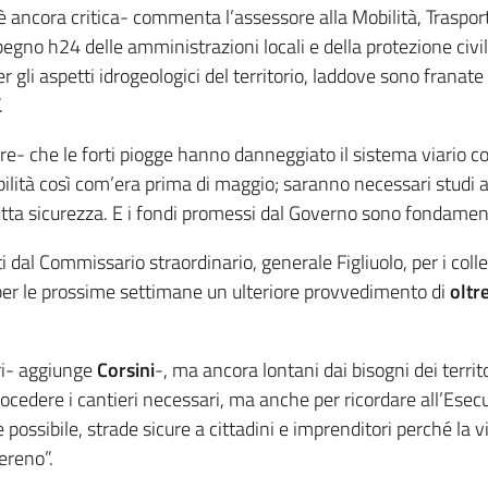
 ancora critica- commenta l’assessore alla Mobilità, Trasport
egno h24 delle amministrazioni locali e della protezione civi
 gli aspetti idrogeologici del territorio, laddove sono franate i
.
- che le forti piogge hanno danneggiato il sistema viario co
abilità così com’era prima di maggio; saranno necessari studi
tutta sicurezza. E i fondi promessi dal Governo sono fondament
i dal Commissario straordinario, generale Figliuolo, per i co
per le prossime settimane un ulteriore provvedimento di
oltr
ori- aggiunge
Corsini
-, ma ancora lontani dai bisogni dei territo
procedere i cantieri necessari, ma anche per ricordare all’Ese
 possibile, strade sicure a cittadini e imprenditori perché la v
ereno”.