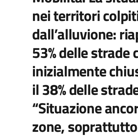
nei territori colpi
dall’alluvione: riap
53% delle strade
inizialmente chius
il 38% delle strade
“Situazione ancora
zone, soprattutto 