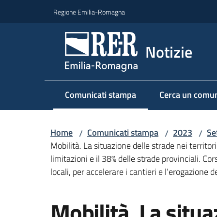
Vai al contenuto
Vai alla navigazione
Vai al footer
Regione Emilia-Romagna
Notizie
Comunicati stampa
Cerca un comun
Menu selezionato
Home
Comunicati stampa
2023
Se
/
/
/
Mobilità. La situazione delle strade nei territor
limitazioni e il 38% delle strade provinciali. Cor
locali, per accelerare i cantieri e l’erogazione 
Salta al contenuto
Mobilità. La situa