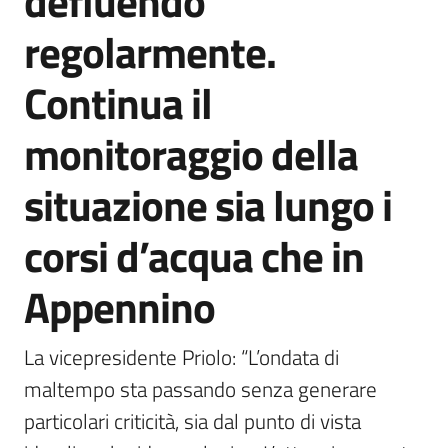
defluendo
Agenzia
regolarmente.
di
informazione
Continua il
e
comunicazione
monitoraggio della
situazione sia lungo i
Seguici
su
corsi d’acqua che in
Appennino
La vicepresidente Priolo: “L’ondata di 
maltempo sta passando senza generare 
particolari criticità, sia dal punto di vista 