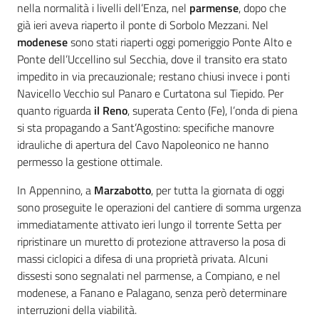
nella normalità i livelli dell’Enza, nel
parmense
, dopo che
già ieri aveva riaperto il ponte di Sorbolo Mezzani. Nel
modenese
sono stati riaperti oggi pomeriggio Ponte Alto e
Ponte dell’Uccellino sul Secchia, dove il transito era stato
impedito in via precauzionale; restano chiusi invece i ponti
Navicello Vecchio sul Panaro e Curtatona sul Tiepido. Per
quanto riguarda
il Reno
, superata Cento (Fe), l’onda di piena
si sta propagando a Sant’Agostino: specifiche manovre
idrauliche di apertura del Cavo Napoleonico ne hanno
permesso la gestione ottimale.
In Appennino, a
Marzabotto
, per tutta la giornata di oggi
sono proseguite le operazioni del cantiere di somma urgenza
immediatamente attivato ieri lungo il torrente Setta per
ripristinare un muretto di protezione attraverso la posa di
massi ciclopici a difesa di una proprietà privata. Alcuni
dissesti sono segnalati nel parmense, a Compiano, e nel
modenese, a Fanano e Palagano, senza però determinare
interruzioni della viabilità.