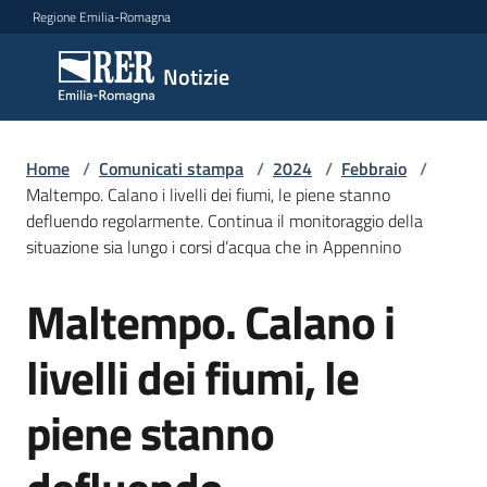
Vai al contenuto
Vai alla navigazione
Vai al footer
Regione Emilia-Romagna
Notizie
Notizie
Home
Comunicati
/
Comunicati stampa
/
2024
/
Febbraio
/
Maltempo. Calano i livelli dei fiumi, le piene stanno
stampa
Menu selezionato
defluendo regolarmente. Continua il monitoraggio della
situazione sia lungo i corsi d’acqua che in Appennino
Cerca
un
Maltempo. Calano i
comunicato
Salta al contenuto
livelli dei fiumi, le
Risorse
piene stanno