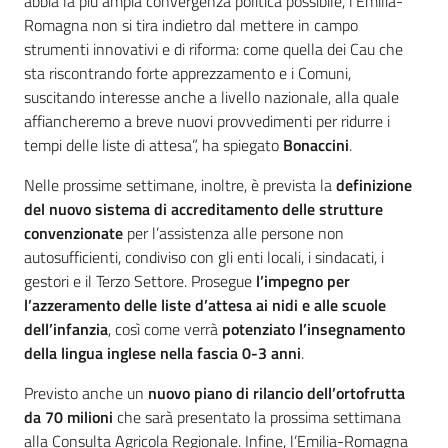
abbia la più ampia convergenza politica possibile, l’Emilia-
Romagna non si tira indietro dal mettere in campo
strumenti innovativi e di riforma: come quella dei Cau che
sta riscontrando forte apprezzamento e i Comuni,
suscitando interesse anche a livello nazionale, alla quale
affiancheremo a breve nuovi provvedimenti per ridurre i
tempi delle liste di attesa”, ha spiegato
Bonaccini
.
Nelle prossime settimane, inoltre, è prevista la
definizione
del nuovo sistema di accreditamento delle strutture
convenzionate
per l’assistenza alle persone non
autosufficienti, condiviso con gli enti locali, i sindacati, i
gestori e il Terzo Settore. Prosegue
l’impegno per
l’azzeramento delle liste d’attesa ai nidi e alle scuole
dell’infanzia
, così come verrà
potenziato l’insegnamento
della lingua inglese nella fascia 0-3 anni
.
Previsto anche un
nuovo piano di rilancio dell’ortofrutta
da 70 milioni
che sarà presentato la prossima settimana
alla Consulta Agricola Regionale. Infine, l’Emilia-Romagna