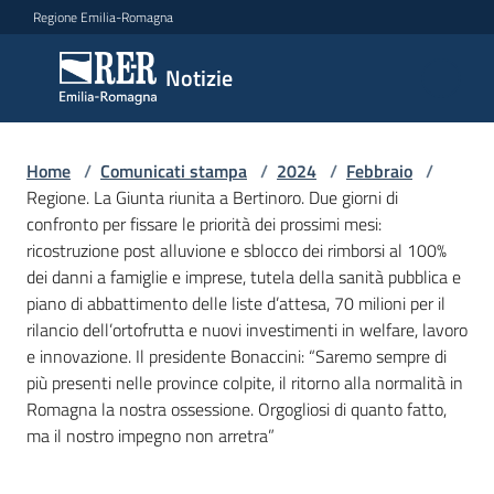
Vai al contenuto
Vai alla navigazione
Vai al footer
Regione Emilia-Romagna
Notizie
Notizie
Home
Comunicati
/
Comunicati stampa
/
2024
/
Febbraio
/
Regione. La Giunta riunita a Bertinoro. Due giorni di
stampa
Menu selezionato
confronto per fissare le priorità dei prossimi mesi:
ricostruzione post alluvione e sblocco dei rimborsi al 100%
Cerca
dei danni a famiglie e imprese, tutela della sanità pubblica e
un
piano di abbattimento delle liste d’attesa, 70 milioni per il
comunicato
rilancio dell’ortofrutta e nuovi investimenti in welfare, lavoro
e innovazione. Il presidente Bonaccini: “Saremo sempre di
Risorse
più presenti nelle province colpite, il ritorno alla normalità in
Romagna la nostra ossessione. Orgogliosi di quanto fatto,
ma il nostro impegno non arretra”