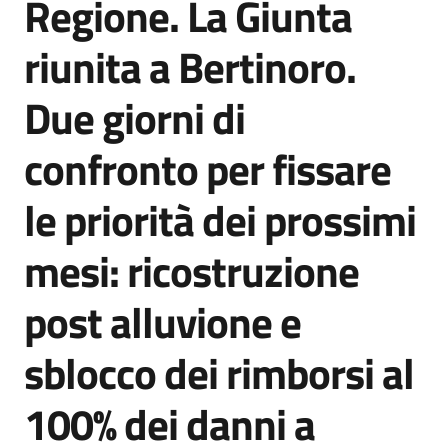
Regione. La Giunta
Salta al contenuto
Agenzia
di
riunita a Bertinoro.
informazione
e
Due giorni di
comunicazione
confronto per fissare
Seguici
le priorità dei prossimi
su
mesi: ricostruzione
post alluvione e
sblocco dei rimborsi al
100% dei danni a