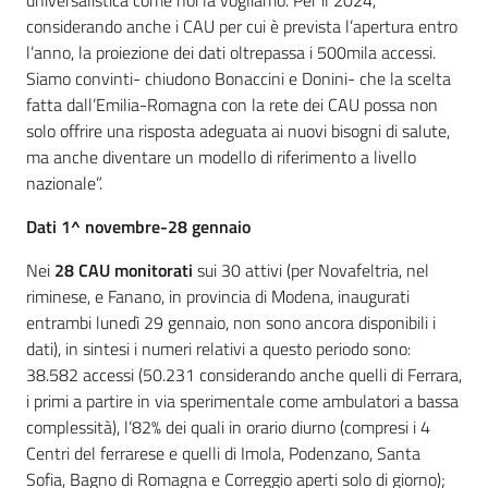
universalistica come noi la vogliamo. Per il 2024,
considerando anche i CAU per cui è prevista l’apertura entro
l’anno, la proiezione dei dati oltrepassa i 500mila accessi.
Siamo convinti- chiudono Bonaccini e Donini- che la scelta
fatta dall’Emilia-Romagna con la rete dei CAU possa non
solo offrire una risposta adeguata ai nuovi bisogni di salute,
ma anche diventare un modello di riferimento a livello
nazionale”.
Dati 1^ novembre-28 gennaio
Nei
28 CAU monitorati
sui 30 attivi (per Novafeltria, nel
riminese, e Fanano, in provincia di Modena, inaugurati
entrambi lunedì 29 gennaio, non sono ancora disponibili i
dati), in sintesi i numeri relativi a questo periodo sono:
38.582 accessi (50.231 considerando anche quelli di Ferrara,
i primi a partire in via sperimentale come ambulatori a bassa
complessità), l’82% dei quali in orario diurno (compresi i 4
Centri del ferrarese e quelli di Imola, Podenzano, Santa
Sofia, Bagno di Romagna e Correggio aperti solo di giorno);