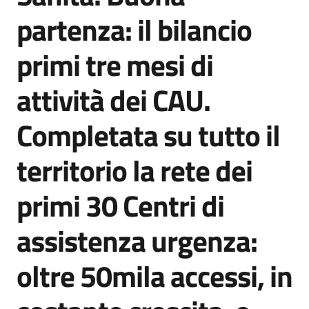
Agenzia
partenza: il bilancio
di
informazione
primi tre mesi di
e
comunicazione
attività dei CAU.
Completata su tutto il
Seguici
su
territorio la rete dei
primi 30 Centri di
assistenza urgenza:
oltre 50mila accessi, in