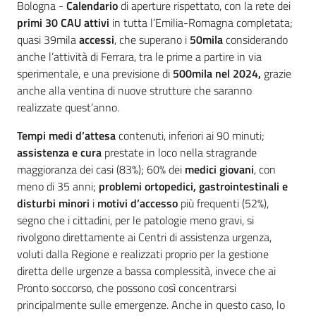
Contenuto
Bologna -
Calendario
di aperture rispettato, con la rete dei
primi 30 CAU
attivi
in tutta l’Emilia-Romagna completata;
quasi 39mila
accessi
, che superano i
50mila
considerando
anche l’attività di Ferrara, tra le prime a partire in via
sperimentale, e una previsione di
500mila
nel 2024,
grazie
anche alla ventina di nuove strutture che saranno
realizzate quest’anno.
Tempi medi d’attesa
contenuti, inferiori ai 90 minuti;
assistenza
e cura
prestate in loco nella stragrande
maggioranza dei casi (83%); 60% dei
medici giovani
, con
meno di 35 anni;
problemi ortopedici, gastrointestinali e
disturbi minori
i
motivi d’accesso
più frequenti (52%),
segno che i cittadini, per le patologie meno gravi, si
rivolgono direttamente ai Centri di assistenza urgenza,
voluti dalla Regione e realizzati proprio per la gestione
diretta delle urgenze a bassa complessità, invece che ai
Pronto soccorso, che possono così concentrarsi
principalmente sulle emergenze. Anche in questo caso, lo