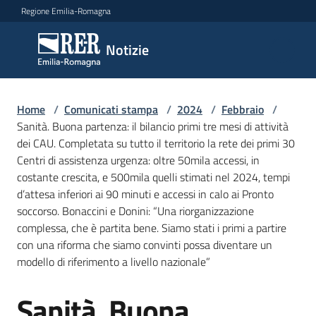
Vai al contenuto
Vai alla navigazione
Vai al footer
Regione Emilia-Romagna
Notizie
Notizie
Home
Comunicati
/
Comunicati stampa
/
2024
/
Febbraio
/
Sanità. Buona partenza: il bilancio primi tre mesi di attività
stampa
Menu selezionato
dei CAU. Completata su tutto il territorio la rete dei primi 30
Centri di assistenza urgenza: oltre 50mila accessi, in
Cerca
costante crescita, e 500mila quelli stimati nel 2024, tempi
un
d’attesa inferiori ai 90 minuti e accessi in calo ai Pronto
comunicato
soccorso. Bonaccini e Donini: “Una riorganizzazione
complessa, che è partita bene. Siamo stati i primi a partire
Risorse
con una riforma che siamo convinti possa diventare un
modello di riferimento a livello nazionale”
Sanità. Buona
Salta al contenuto