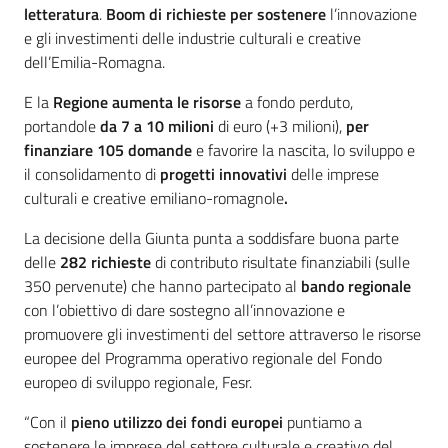
letteratura
.
Boom di richieste per sostenere
l’innovazione
e gli investimenti delle industrie culturali e creative
dell’Emilia-Romagna.
E la
Regione aumenta le risorse
a fondo perduto,
portandole
da 7 a 10 milioni
di euro (+3 milioni),
per
finanziare 105 domande
e favorire la nascita, lo sviluppo e
il consolidamento di
progetti innovativi
delle imprese
culturali e creative emiliano-romagnole
.
La decisione della Giunta punta a soddisfare buona parte
delle
282 richieste
di contributo risultate finanziabili (sulle
350 pervenute) che hanno partecipato al
bando regionale
con l’obiettivo di dare sostegno all’innovazione e
promuovere gli investimenti del settore attraverso le risorse
europee del Programma operativo regionale del Fondo
europeo di sviluppo regionale, Fesr.
“Con il
p
ieno utilizzo dei fondi europei
puntiamo a
sostenere le imprese del settore culturale e creativo del