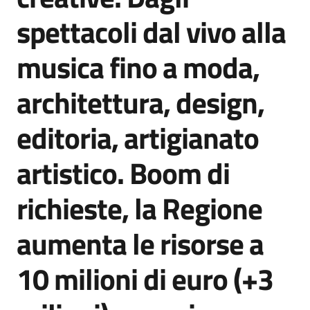
Agenzia
spettacoli dal vivo alla
di
informazione
musica fino a moda,
e
comunicazione
architettura, design,
editoria, artigianato
Seguici
su
artistico. Boom di
richieste, la Regione
aumenta le risorse a
10 milioni di euro (+3