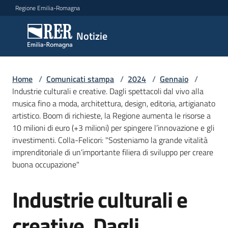
Vai al contenuto
Vai alla navigazione
Vai al footer
Regione Emilia-Romagna
Notizie
Notizie
Home
Comunicati
/
Comunicati stampa
/
2024
/
Gennaio
/
Industrie culturali e creative. Dagli spettacoli dal vivo alla
stampa
Menu selezionato
musica fino a moda, architettura, design, editoria, artigianato
artistico. Boom di richieste, la Regione aumenta le risorse a
Cerca
10 milioni di euro (+3 milioni) per spingere l’innovazione e gli
un
investimenti. Colla-Felicori: "Sosteniamo la grande vitalità
comunicato
imprenditoriale di un’importante filiera di sviluppo per creare
buona occupazione"
Risorse
Industrie culturali e
Salta al contenuto
creative. Dagli