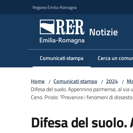
Vai al contenuto
Vai alla navigazione
Vai al footer
Regione Emilia-Romagna
Notizie
Comunicati stampa
Cerca un comun
Menu selezionato
Home
Comunicati stampa
2024
Ma
/
/
/
Difesa del suolo. Appennino parmense, al via un 
Ceno. Priolo: “Prevenire i fenomeni di dissesto
Salta al contenuto
Difesa del suolo