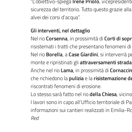
“L’obiettivo-spiega
Irene Priolo
, vicepresident
sicurezza del territorio. Tutto questo grazie al
alvei dei corsi d’acqua”.
Gli interventi, nel dettaglio
Nel rio
Corsenna
, in prossimità di
Corti di sop
risistemati i tratti che presentano fenomeni di
Nel rio
Borella
, a
Case Giardini
, si interverrà 
monte e ripristinati gli
attraversamenti strada
Anche nel rio
Lama
, in prossimità di
Cornacci
che richiedono la
pulizia
e la
risistemazione de
riscontrati fenomeni di erosione.
Lo stesso sarà fatto nel rio
della Chiesa
, vicin
I lavori sono in capo all’Ufficio territoriale di 
informazioni sui cantieri realizzati in Emilia-
Red