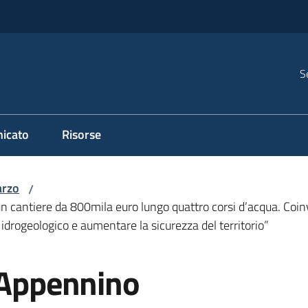
S
icato
Risorse
rzo
/
cantiere da 800mila euro lungo quattro corsi d’acqua. Coinvolti
 idrogeologico e aumentare la sicurezza del territorio”
. Appennino