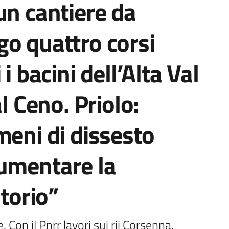
un cantiere da
o quattro corsi
i bacini dell’Alta Val
l Ceno. Priolo:
meni di dissesto
aumentare la
itorio”
Con il Pnrr lavori sui rii Corsenna, 