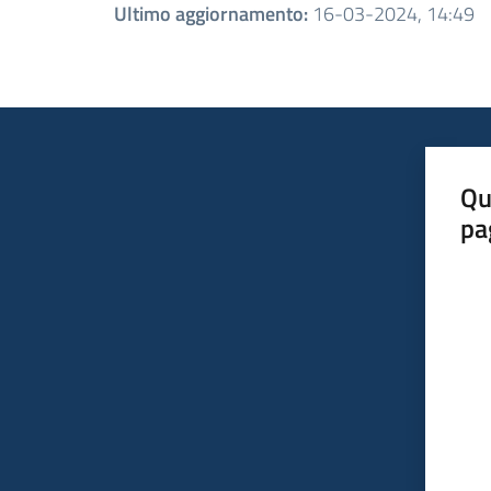
Ultimo aggiornamento
:
16-03-2024, 14:49
Qu
pa
Valut