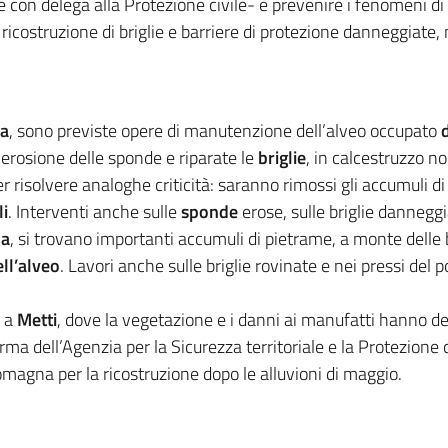
e con delega alla Protezione civile- è prevenire i fenomeni d
la ricostruzione di briglie e barriere di protezione danneggiat
ra
, sono previste opere di manutenzione dell’alveo occupato
 erosione delle sponde e riparate le
briglie
, in calcestruzzo n
per risolvere analoghe criticità: saranno rimossi gli accumuli di
li
. Interventi anche sulle
sponde
erose, sulle briglie dannegg
na
, si trovano importanti accumuli di pietrame, a monte delle b
ll’alveo
. Lavori anche sulle briglie rovinate e nei pressi del
o a
Metti
, dove la vegetazione e i danni ai manufatti hanno de
Parma dell’Agenzia per la Sicurezza territoriale e la Protezione 
Romagna per la ricostruzione dopo le alluvioni di maggio.