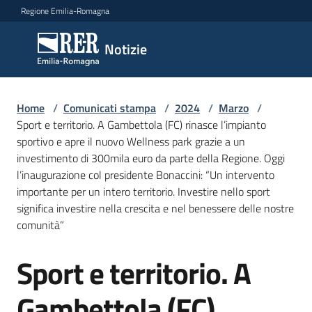
Vai al contenuto
Vai alla navigazione
Vai al footer
Regione Emilia-Romagna
Notizie
Notizie
Home
Comunicati
/
Comunicati stampa
/
2024
/
Marzo
/
Sport e territorio. A Gambettola (FC) rinasce l’impianto
stampa
Menu selezionato
sportivo e apre il nuovo Wellness park grazie a un
investimento di 300mila euro da parte della Regione. Oggi
Cerca
l’inaugurazione col presidente Bonaccini: “Un intervento
un
importante per un intero territorio. Investire nello sport
comunicato
significa investire nella crescita e nel benessere delle nostre
comunità”
Risorse
Sport e territorio. A
Salta al contenuto
Gambettola (FC)