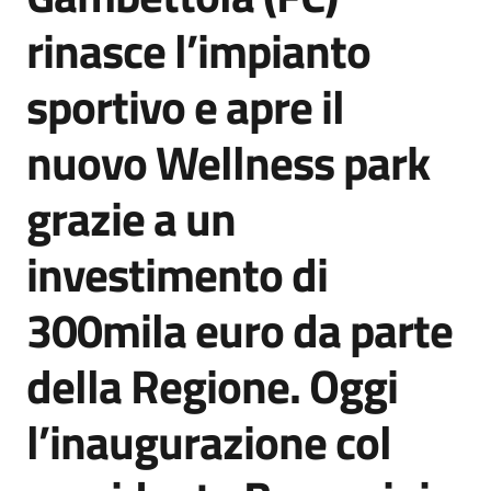
Agenzia
rinasce l’impianto
di
informazione
sportivo e apre il
e
comunicazione
nuovo Wellness park
grazie a un
Seguici
su
investimento di
300mila euro da parte
della Regione. Oggi
l’inaugurazione col