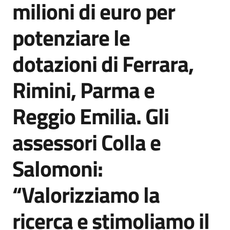
milioni di euro per
Agenzia
di
potenziare le
informazione
e
dotazioni di Ferrara,
comunicazione
Rimini, Parma e
Seguici
Reggio Emilia. Gli
su
assessori Colla e
Salomoni:
“Valorizziamo la
ricerca e stimoliamo il