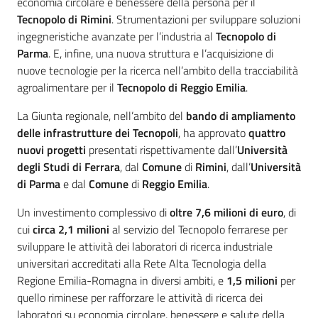
economia circolare e benessere della persona per il
Tecnopolo di Rimini
. Strumentazioni per sviluppare soluzioni
ingegneristiche avanzate per l’industria al
Tecnopolo di
Parma
. E, infine, una nuova struttura e l’acquisizione di
nuove tecnologie per la ricerca nell’ambito della tracciabilità
agroalimentare per il
Tecnopolo di Reggio Emilia
.
La Giunta regionale, nell’ambito del
bando di ampliamento
delle infrastrutture dei Tecnopoli
, ha approvato
quattro
nuovi progetti
presentati rispettivamente dall’
Università
degli Studi di Ferrara
, dal
Comune
di
Rimini
, dall’
Università
di Parma
e dal
Comune
di
Reggio Emilia
.
Un investimento complessivo di
oltre 7,6 milioni di euro
, di
cui
circa 2,1 milioni
al servizio del Tecnopolo ferrarese per
sviluppare le attività dei laboratori di ricerca industriale
universitari accreditati alla Rete Alta Tecnologia della
Regione Emilia-Romagna in diversi ambiti, e
1,5 milioni
per
quello riminese per rafforzare le attività di ricerca dei
laboratori su economia circolare, benessere e salute della