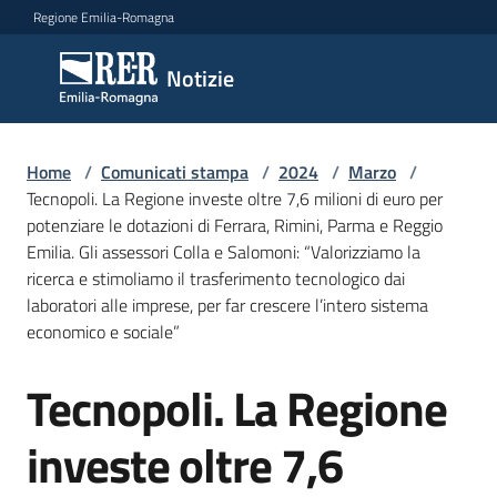
Vai al contenuto
Vai alla navigazione
Vai al footer
Regione Emilia-Romagna
Notizie
Notizie
Home
Comunicati
/
Comunicati stampa
/
2024
/
Marzo
/
Tecnopoli. La Regione investe oltre 7,6 milioni di euro per
stampa
Menu selezionato
potenziare le dotazioni di Ferrara, Rimini, Parma e Reggio
Emilia. Gli assessori Colla e Salomoni: “Valorizziamo la
Cerca
ricerca e stimoliamo il trasferimento tecnologico dai
un
laboratori alle imprese, per far crescere l’intero sistema
comunicato
economico e sociale”
Risorse
Tecnopoli. La Regione
Salta al contenuto
investe oltre 7,6