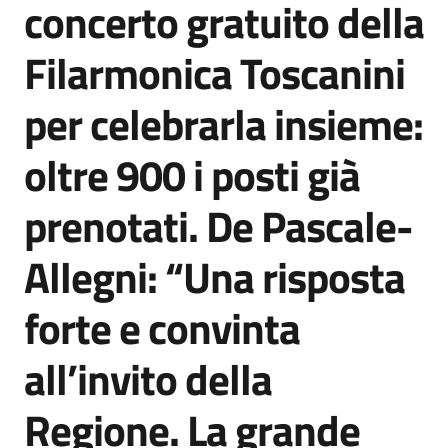
concerto gratuito della
Agenzia
di
Filarmonica Toscanini
informazione
e
per celebrarla insieme:
comunicazione
oltre 900 i posti già
Seguici
prenotati. De Pascale-
su
Allegni: “Una risposta
forte e convinta
all’invito della
Regione. La grande