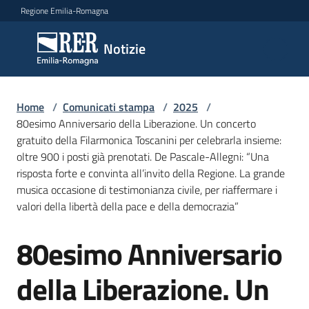
Vai al contenuto
Vai alla navigazione
Vai al footer
Regione Emilia-Romagna
Notizie
Notizie
Home
Comunicati
/
Comunicati stampa
/
2025
/
80esimo Anniversario della Liberazione. Un concerto
stampa
Menu selezionato
gratuito della Filarmonica Toscanini per celebrarla insieme:
oltre 900 i posti già prenotati. De Pascale-Allegni: “Una
Cerca
risposta forte e convinta all’invito della Regione. La grande
un
musica occasione di testimonianza civile, per riaffermare i
comunicato
valori della libertà della pace e della democrazia”
Risorse
80esimo Anniversario
Salta al contenuto
della Liberazione. Un