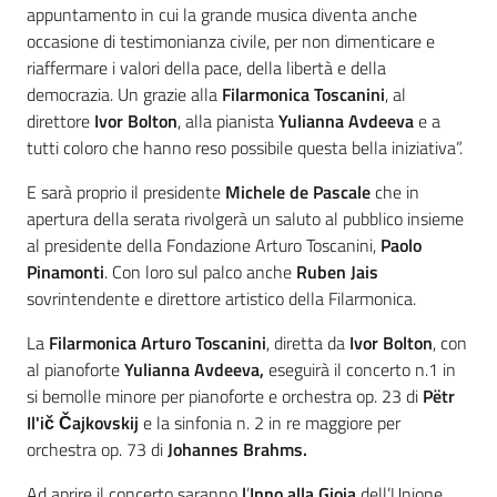
appuntamento in cui la grande musica diventa anche
occasione di testimonianza civile, per non dimenticare e
riaffermare i valori della pace, della libertà e della
democrazia. Un grazie alla
Filarmonica Toscanini
, al
direttore
Ivor Bolton
, alla pianista
Yulianna Avdeeva
e a
tutti coloro che hanno reso possibile questa bella iniziativa”.
E sarà proprio il presidente
Michele de Pascale
che in
apertura della serata rivolgerà un saluto al pubblico insieme
al presidente della Fondazione Arturo Toscanini,
Paolo
Pinamonti
. Con loro sul palco anche
Ruben Jais
sovrintendente e direttore artistico della Filarmonica.
La
Filarmonica Arturo Toscanini
, diretta da
Ivor Bolton
, con
al pianoforte
Yulianna Avdeeva,
eseguirà il concerto n.1 in
si bemolle minore per pianoforte e orchestra op. 23 di
Pëtr
Il'ič Čajkovskij
e la sinfonia n. 2 in re maggiore per
orchestra op. 73 di
Johannes Brahms.
Ad aprire il concerto saranno
l
’
Inno alla Gioia
dell’Unione