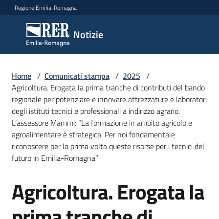
Vai al contenuto
Vai alla navigazione
Vai al footer
Regione Emilia-Romagna
Notizie
Notizie
Home
Comunicati
/
Comunicati stampa
/
2025
/
Agricoltura. Erogata la prima tranche di contributi del bando
stampa
Menu selezionato
regionale per potenziare e innovare attrezzature e laboratori
degli istituti tecnici e professionali a indirizzo agrario.
Cerca
L’assessore Mammi: “La formazione in ambito agricolo e
un
agroalimentare è strategica. Per noi fondamentale
comunicato
riconoscere per la prima volta queste risorse per i tecnici del
futuro in Emilia-Romagna”
Risorse
Agricoltura. Erogata la
Salta al contenuto
prima tranche di