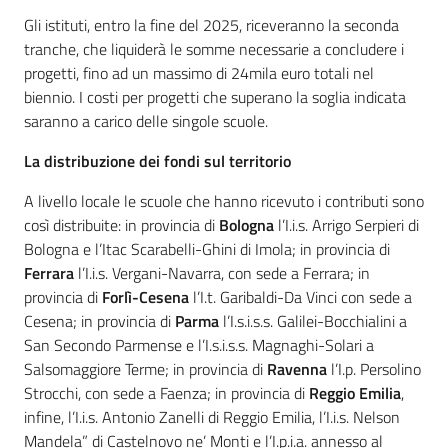
Gli istituti, entro la fine del 2025, riceveranno la seconda
tranche, che liquiderà le somme necessarie a concludere i
progetti, fino ad un massimo di 24mila euro totali nel
biennio. I costi per progetti che superano la soglia indicata
saranno a carico delle singole scuole.
La distribuzione dei fondi sul territorio
A livello locale le scuole che hanno ricevuto i contributi sono
così distribuite: in provincia di
Bologna
l’I.i.s. Arrigo Serpieri di
Bologna e l’Itac Scarabelli-Ghini di Imola; in provincia di
Ferrara
l’I.i.s. Vergani-Navarra, con sede a Ferrara; in
provincia di
Forlì-Cesena
l’I.t. Garibaldi-Da Vinci con sede a
Cesena; in provincia di
Parma
l’I.s.i.s.s. Galilei-Bocchialini a
San Secondo Parmense e l’I.s.i.s.s. Magnaghi-Solari a
Salsomaggiore Terme; in provincia di
Ravenna
l’I.p. Persolino
Strocchi, con sede a Faenza; in provincia di
Reggio Emilia
,
infine, l’I.i.s. Antonio Zanelli di Reggio Emilia, l’I.i.s. Nelson
Mandela” di Castelnovo ne’ Monti e l’I.p.i.a. annesso al