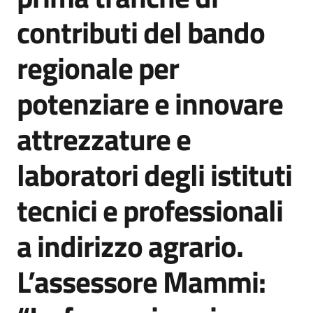
Agenzia
contributi del bando
di
informazione
regionale per
e
comunicazione
potenziare e innovare
attrezzature e
Seguici
su
laboratori degli istituti
tecnici e professionali
a indirizzo agrario.
L’assessore Mammi: