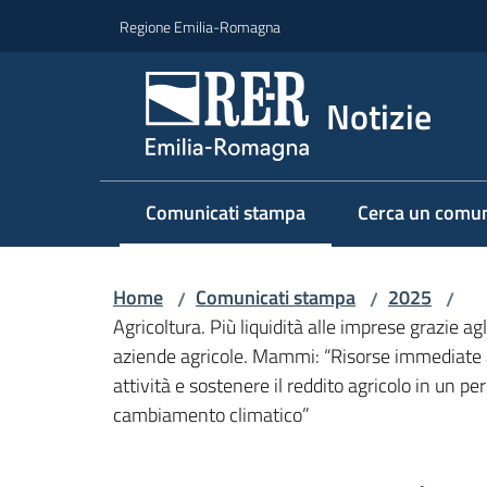
Vai al contenuto
Vai alla navigazione
Vai al footer
Regione Emilia-Romagna
Notizie
Comunicati stampa
Cerca un comun
Menu selezionato
Home
Comunicati stampa
2025
/
/
/
Agricoltura. Più liquidità alle imprese grazie ag
aziende agricole. Mammi: “Risorse immediate a d
attività e sostenere il reddito agricolo in un per
cambiamento climatico”
Salta al contenuto