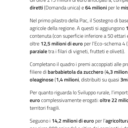
diretti
(Domanda unica) e
64 milioni
per le
mis
Nel primo pilastro della Pac, il Sostegno di bas
agricole della regione. A questi si aggiungono
1
contenuta (con superficie inferiore a 50 ettari
oltre
12,5 milioni di euro
per l’Eco-schema 4 (ro
parziale
tra i filari di vigneti, frutteti e oliveti).
Completano il quadro i premi accoppiati alle pr
filiere di
barbabietola da zucchero
(
4,3 milion
oleaginose
(
1,4 milioni
, distribuiti su quasi
3mi
Per quanto riguarda lo Sviluppo rurale, l’impo
euro
complessivamente erogati:
oltre 22 mili
territori fragili.
Seguono i
14,2 milioni di euro
per l’
agricoltur