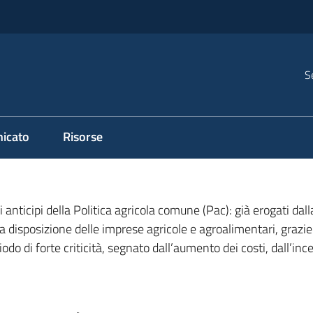
S
icato
Risorse
li anticipi della Politica agricola comune (Pac): già erogati da
isposizione delle imprese agricole e agroalimentari, grazie al
iodo di forte criticità, segnato dall’aumento dei costi, dall’inc