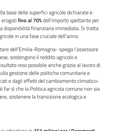
la base delle superfici agricole dichiarate e
e erogati
fino al 70%
dell’importo spettante per
 disponibilità finanziaria immediata. Si tratta
icole in una fase cruciale dell’anno.
ntare dell’Emilia-Romagna- spiega l’assessore
prese, sostengono il reddito agricolo e
ultato reso possibile anche grazie al lavoro di
sulla gestione delle politiche comunitarie e
cati e dagli effetti del cambiamento climatico-
 far sì che la Politica agricola comune non sia
re, sostenere la transizione ecologica e
si articolano in
151 milioni per i Pagamenti