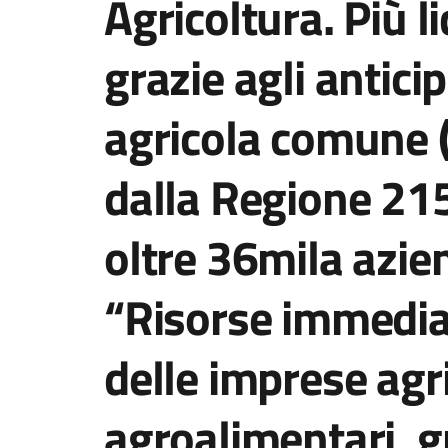
Agricoltura. Più l
grazie agli anticip
agricola comune (
dalla Regione 215
oltre 36mila azie
“Risorse immedia
delle imprese agr
agroalimentari, gr