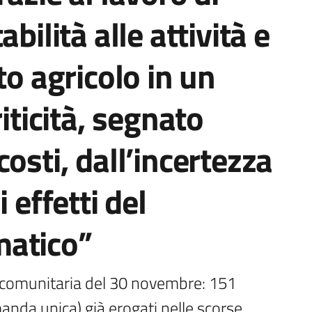
bilità alle attività e
to agricolo in un
riticità, segnato
osti, dall’incertezza
 effetti del
matico”
 comunitaria del 30 novembre: 151 
anda unica) già erogati nelle scorse 