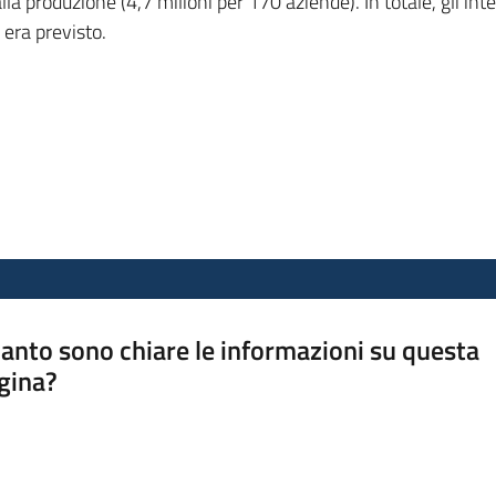
alla produzione (4,7 milioni per 170 aziende). In totale, gli in
 era previsto.
anto sono chiare le informazioni su questa
gina?
a da 1 a 5 stelle