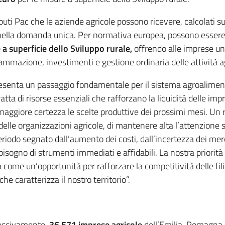
uti Pac che le aziende agricole possono ricevere, calcolati sul
e nella domanda unica. Per normativa europea, possono esser
 a superficie dello Sviluppo rurale,
offrendo alle imprese una
mazione, investimenti e gestione ordinaria delle attività agr
presenta un passaggio fondamentale per il sistema agroalime
tratta di risorse essenziali che rafforzano la liquidità delle im
giore certezza le scelte produttive dei prossimi mesi. Un ris
delle organizzazioni agricole, di mantenere alta l’attenzione 
eriodo segnato dall’aumento dei costi, dall’incertezza dei mer
gno di strumenti immediati e affidabili. La nostra priorità è
e un’opportunità per rafforzare la competitività delle filie
he caratterizza il nostro territorio”.
plessivamente,
36.571 imprese agricole
dell’Emilia-Romagna, 