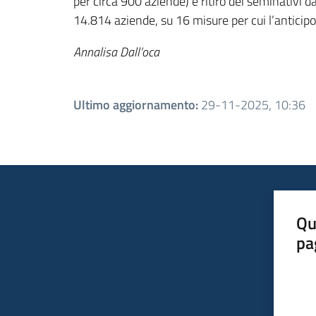
per circa 900 aziende) e ritiro dei seminativi d
14.814 aziende, su 16 misure per cui l’anticipo
Annalisa Dall’oca
Ultimo aggiornamento
:
29-11-2025, 10:36
Qu
pa
Valut