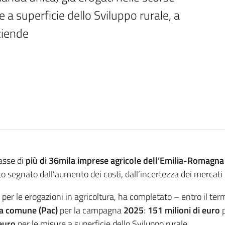
 a superficie dello Sviluppo rurale, a 
ziende 
asse di
più di 36mila imprese agricole dell’Emilia-Romagna
 segnato dall’aumento dei costi, dall’incertezza dei mercati 
e per le erogazioni in agricoltura, ha completato – entro il t
ola comune (Pac)
per la campagna
2025
:
151 milioni
di euro
p
 euro
per le misure a superficie dello Sviluppo rurale.