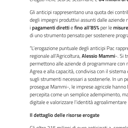
Gli anticipi rappresentano una quota dei contrib
degli impegni produttivi assunti dalle aziend
i
pagamenti diretti
e
fino all’85%
per le
misure
di uno strumento pensato per sostenere program
“L’erogazione puntuale degli anticipi Pac rap
regionale all’Agricoltura,
Alessio Mammi
-. Si 
permettono alle aziende di programmare con mag
Agrea e alla capacità, condivisa con il sistema 
sugli strumenti necessari a sostenerle. In un p
prosegue Mammi-, le imprese agricole hanno biso
percepita come un semplice adempimento, ma com
digitale e valorizzare l’identità agroalimentare c
Il dettaglio delle risorse erogate
Gli oltre 215 milioni di euro anticipati a, com