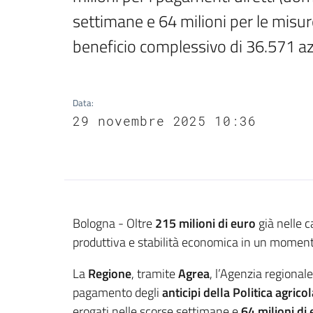
settimane e 64 milioni per le misure
beneficio complessivo di 36.571 a
Data
:
29 novembre 2025 10:36
Contenuto
Bologna - Oltre
215 milioni di euro
già nelle c
produttiva e stabilità economica in un momento
La
Regione
, tramite
Agrea
, l’Agenzia regional
pagamento degli
anticipi della Politica agric
erogati nelle scorse settimane e
64 milioni di