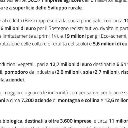
ure a superficie dello Sviluppo rurale
.
e al reddito (Biss) rappresenta la quota principale, con circa
1
6 milioni di euro
per il Sostegno redistributivo, rivolto in pa
 e limitatamente ai primi 14), e
19 milioni
per gli Eco-schemi, 
tazione delle colture e fertilità del suolo) e
5,6 milioni di e
oduzioni vegetali, pari a
12,7 milioni di euro
destinati a
6.51
i
),
pomodoro
da industria (
2,8 milioni
),
soia
(
2,7 milioni
),
ris
la aziende
).
rto maggiore riguarda le indennità compensative per le aree 
oni
a circa
7.200 aziende
di
montagna e collina
e
12,6 milion
a biologica, destinati a oltre 3.600 imprese,
e circa
11 milio