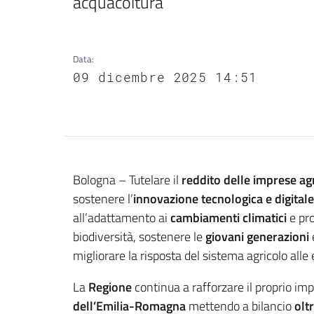
acquacoltura
Data
:
09 dicembre 2025 14:51
Contenuto
Bologna – Tutelare il
reddito delle imprese ag
sostenere l’
innovazione tecnologica e digital
all’adattamento ai
cambiamenti climatici
e pr
biodiversità, sostenere le
giovani generazioni
e
migliorare la risposta del sistema agricolo alle
La
Regione
continua a rafforzare il proprio i
dell’Emilia-Romagna
mettendo a bilancio
olt