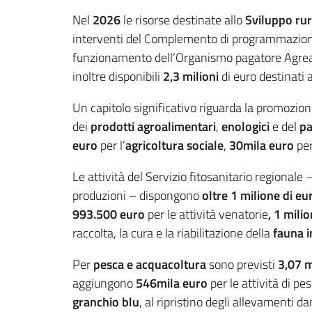
Nel
2026
le risorse destinate allo
Sviluppo rur
interventi del Complemento di programmazion
funzionamento dell’Organismo pagatore Agrea e 
inoltre disponibili
2,3 milioni
di euro destinati a
Un capitolo significativo riguarda la promozion
dei
prodotti agroalimentari
,
enologici
e del
pa
euro
per l’
agricoltura sociale
,
30mila euro
per
Le attività del Servizio fitosanitario regionale 
produzioni – dispongono
oltre 1 milione di eu
993.500 euro
per le attività venatorie
, 1 mili
raccolta, la cura e la riabilitazione della
fauna i
Per
pesca e acquacoltura
sono previsti
3,07 m
aggiungono
546mila
euro
per le attività di pe
granchio blu
, al ripristino degli allevamenti 