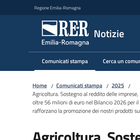
Vai al contenuto
Vai alla navigazione
Vai al footer
Regione Emilia-Romagna
Notizie
Comunicati stampa
Cerca un comun
Menu selezionato
Home
Comunicati stampa
2025
/
/
/
Agricoltura. Sostegno al reddito delle imprese,
oltre 56 milioni di euro nel Bilancio 2026 per 
rafforzano la promozione dei nostri prodotti su
Salta al contenuto
Agricoltura. Soste