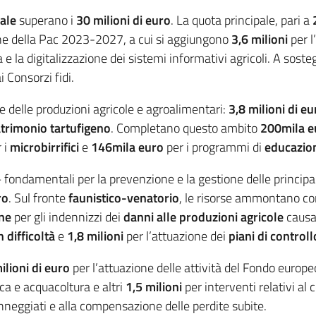
ale
superano i
30 milioni di euro
. La quota principale, pari a
e della Pac 2023-2027, a cui si aggiungono
3,6 milioni
per l
la digitalizzazione dei sistemi informativi agricoli. A sosteg
i Consorzi fidi.
e delle produzioni agricole e agroalimentari:
3,8 milioni di eu
trimonio tartufigeno
. Completano questo ambito
200mila e
 i
microbirrifici
e
146mila euro
per i programmi di
educazio
– fondamentali per la prevenzione e la gestione delle principali
ro
. Sul fronte
faunistico-venatorio
, le risorse ammontano c
one
per gli indennizzi dei
danni alle produzioni agricole
causa
n difficoltà
e
1,8 milioni
per l’attuazione dei
piani di controll
ilioni di
euro
per l’attuazione delle attività del Fondo europeo 
sca e acquacoltura e altri
1,5 milioni
per interventi relativi a
danneggiati e alla compensazione delle perdite subite.