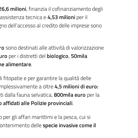
26,6 milioni
, finanzia il cofinanziamento degli
’assistenza tecnica e
4,53 milioni
per il
no dell’accesso al credito delle imprese sono
ro
sono destinati alle attività di valorizzazione
uro
per i distretti del
biologico
,
50mila
ne alimentare
.
 fitopatie e per garantire la qualità delle
omplessivamente a oltre
4,5 milioni di euro:
ti dalla fauna selvatica,
800mila euro
per la
o affidati alle Polizie provinciali
.
per gli affari marittimi e la pesca, cui si
l contenimento delle
specie invasive
come il