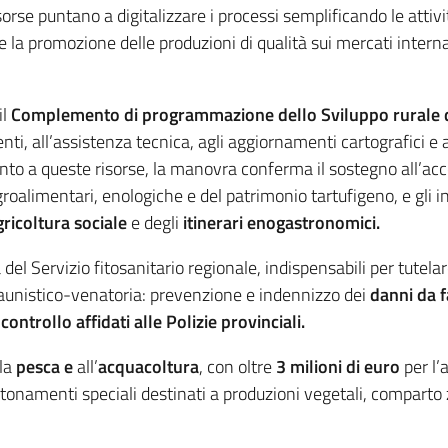
orse puntano a digitalizzare i processi semplificando le attivit
 la promozione delle produzioni di qualità sui mercati internaz
il
Complemento di programmazione dello Sviluppo rurale 
ti, all’assistenza tecnica, agli aggiornamenti cartografici e a
o a queste risorse, la manovra conferma il sostegno all’access
oalimentari, enologiche e del patrimonio tartufigeno, e gli i
gricoltura sociale
e degli
itinerari enogastronomici.
à del Servizio fitosanitario regionale, indispensabili per tutelar
a faunistico-venatoria: prevenzione e indennizzo dei
danni da f
 controllo affidati alle Polizie provinciali.
lla
pesca e
all’
acquacoltura
, con oltre
3 milioni di euro
per l’
antonamenti speciali destinati a produzioni vegetali, comparto