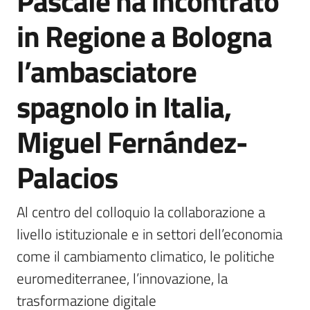
Pascale ha incontrato
Agenzia
in Regione a Bologna
di
informazione
l’ambasciatore
e
comunicazione
spagnolo in Italia,
Miguel Fernández-
Seguici
su
Palacios
Al centro del colloquio la collaborazione a 
livello istituzionale e in settori dell’economia 
come il cambiamento climatico, le politiche 
euromediterranee, l’innovazione, la 
trasformazione digitale 