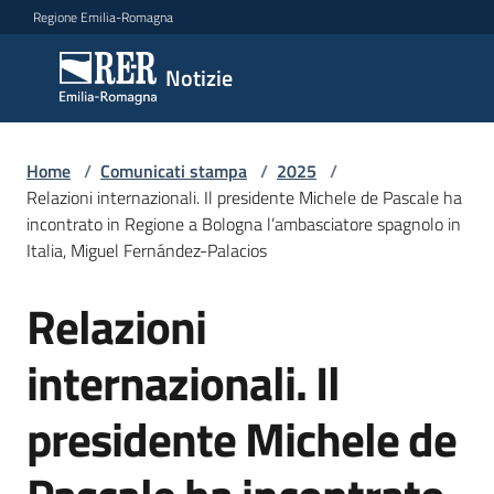
Vai al contenuto
Vai alla navigazione
Vai al footer
Regione Emilia-Romagna
Notizie
Notizie
Home
Comunicati
/
Comunicati stampa
/
2025
/
Relazioni internazionali. Il presidente Michele de Pascale ha
stampa
Menu selezionato
incontrato in Regione a Bologna l’ambasciatore spagnolo in
Italia, Miguel Fernández-Palacios
Cerca
un
Relazioni
comunicato
Salta al contenuto
internazionali. Il
Risorse
presidente Michele de