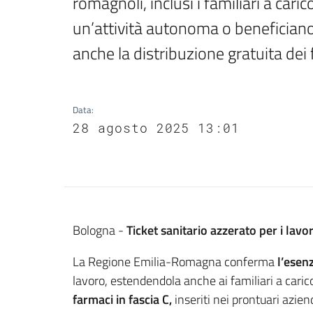
romagnoli, inclusi i familiari a cari
un’attività autonoma o beneficiano 
anche la distribuzione gratuita dei f
Data
:
28 agosto 2025 13:01
Contenuto
Bologna -
Ticket sanitario azzerato per i lavora
La Regione Emilia-Romagna conferma
l’esen
lavoro, estendendola anche ai familiari a cari
farmaci in fascia C,
inseriti nei prontuari aziend