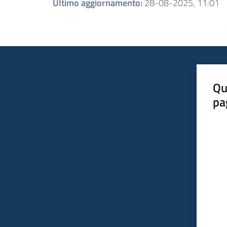
Ultimo aggiornamento
:
28-08-2025, 11:01
Qu
pa
Valut