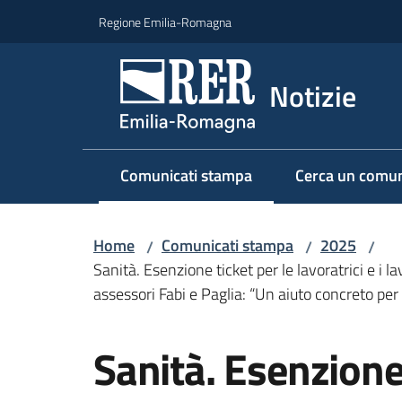
Vai al contenuto
Vai alla navigazione
Vai al footer
Regione Emilia-Romagna
Notizie
Comunicati stampa
Cerca un comun
Menu selezionato
Home
Comunicati stampa
2025
/
/
/
Sanità. Esenzione ticket per le lavoratrici e i l
assessori Fabi e Paglia: “Un aiuto concreto per 
Salta al contenuto
Sanità. Esenzione 