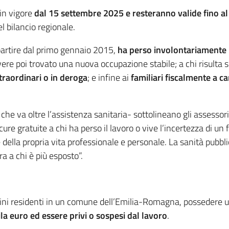
 in vigore
dal 15 settembre 2025 e resteranno valide fino a
l bilancio regionale.
partire dal primo gennaio 2015,
ha perso involontariamente i
re poi trovato una nuova occupazione stabile; a chi risulta s
straordinari o in deroga
; e infine ai
familiari fiscalmente a ca
he va oltre l’assistenza sanitaria- sottolineano gli assessori
cure gratuite a chi ha perso il lavoro o vive l’incertezza di un
le della propria vita professionale e personale. La sanità pubb
ura a chi è più esposto”.
ini residenti in un comune dell’Emilia-Romagna, possedere un
la euro
ed essere privi o sospesi dal lavoro
.