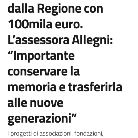
dalla Regione con
Agenzia
di
100mila euro.
informazione
e
L’assessora Allegni:
comunicazione
“Importante
Seguici
conservare la
su
memoria e trasferirla
alle nuove
generazioni”
I progetti di associazioni, fondazioni, 