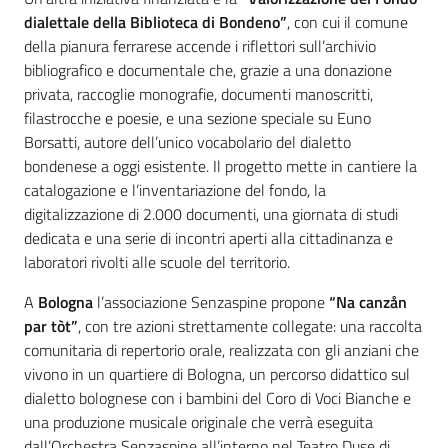
dialettale della Biblioteca di Bondeno”
, con cui il comune
della pianura ferrarese accende i riflettori sull’archivio
bibliografico e documentale che, grazie a una donazione
privata, raccoglie monografie, documenti manoscritti,
filastrocche e poesie, e una sezione speciale su Euno
Borsatti, autore dell’unico vocabolario del dialetto
bondenese a oggi esistente. Il progetto mette in cantiere la
catalogazione e l’inventariazione del fondo, la
digitalizzazione di 2.000 documenti, una giornata di studi
dedicata e una serie di incontri aperti alla cittadinanza e
laboratori rivolti alle scuole del territorio.
A
Bologna
l’associazione Senzaspine propone
“Na canzån
par tòt”
, con
tre azioni strettamente collegate: una raccolta
comunitaria di repertorio orale, realizzata con gli anziani che
vivono in un quartiere di Bologna, un percorso didattico sul
dialetto bolognese con i bambini del Coro di Voci Bianche e
una produzione musicale originale che verrà eseguita
dall’Orchestra Senzaspine all’interno nel Teatro Duse di