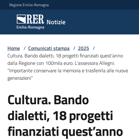
Vai al contenuto
Vai alla navigazione
Vai al footer
Regione Emilia-Romagna
Notizie
Notizie
Home
Comunicati
/
Comunicati stampa
/
2025
/
Cultura. Bando dialetti, 18 progetti finanziati quest’anno
stampa
Menu selezionato
dalla Regione con 100mila euro. L’assessora Allegni:
“Importante conservare la memoria e trasferirla alle nuove
Cerca
generazioni”
un
comunicato
Cultura. Bando
Salta al contenuto
Risorse
dialetti, 18 progetti
finanziati quest’anno