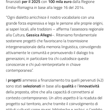
finanziati
per il 2025
con
100 mila euro
dalla Regione
Emilia-Romagna in base alla legge 16 del 2014.
“Ogni dialetto arricchisce il nostro vocabolario con una
grande forza espressiva e lega le persone alle proprie origini,
ai saperi locali, alle tradizioni – afferma l’assessora regionale
alla Cultura,
Gessica Allegni
–. Riteniamo fondamentale
sostenere progetti che favoriscano la trasmissione
intergenerazionale della memoria linguistica, coinvolgendo
attivamente le comunità e promuovendo il dialogo tra
generazioni, in particolare tra chi custodisce queste
conoscenze e chi può reinterpretarle in chiave
contemporanea”.
I
progetti
ammessi a finanziamento tra quelli pervenuti (42)
sono stati
selezionati
in base alla
qualità
e l’
innovatività
della proposta, oltre che alla capacità di connettersi al
contesto contemporaneo. Un altro aspetto è la ricaduta del
progetto sul territorio, anche tramite il coinvolgimento di
istituti culturali come musei, biblioteche e archivi, o l’ambito