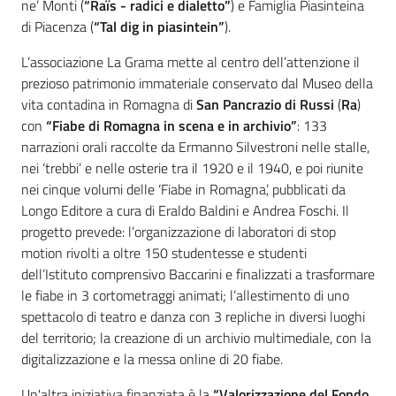
ne’ Monti (
“Raïs - radici e dialetto”
) e Famiglia Piasinteina
di Piacenza (
“Tal dig in piasintein”
).
L’associazione La Grama mette al centro dell’attenzione il
prezioso patrimonio immateriale conservato dal Museo della
vita contadina in Romagna di
San Pancrazio di Russi
(
Ra
)
con
“Fiabe di Romagna in scena e in archivio”
: 133
narrazioni orali raccolte da Ermanno Silvestroni nelle stalle,
nei ‘trebbi’ e nelle osterie tra il 1920 e il 1940, e poi riunite
nei cinque volumi delle ‘Fiabe in Romagna’, pubblicati da
Longo Editore a cura di Eraldo Baldini e Andrea Foschi. Il
progetto prevede: l’organizzazione di laboratori di stop
motion rivolti a oltre 150 studentesse e studenti
dell’Istituto comprensivo Baccarini e finalizzati a trasformare
le fiabe in 3 cortometraggi animati; l’allestimento di uno
spettacolo di teatro e danza con 3 repliche in diversi luoghi
del territorio; la creazione di un archivio multimediale, con la
digitalizzazione e la messa online di 20 fiabe.
Un'altra iniziativa finanziata è la
“Valorizzazione del Fondo