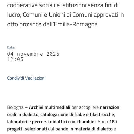
cooperative sociali e istituzioni senza fini di 
lucro, Comuni e Unioni di Comuni approvati in 
otto province dell’Emilia-Romagna
Data
:
04 novembre 2025
12:05
Condividi
Vedi azioni
Contenuto
Bologna –
Archivi multimediali
per accogliere
narrazioni
orali in dialetto
,
catalogazione di fiabe e filastrocche
,
laboratori e
percorsi didattici con i bambini
. Sono
18 i
progetti selezionati
dal
bando in materia di dialetto
e