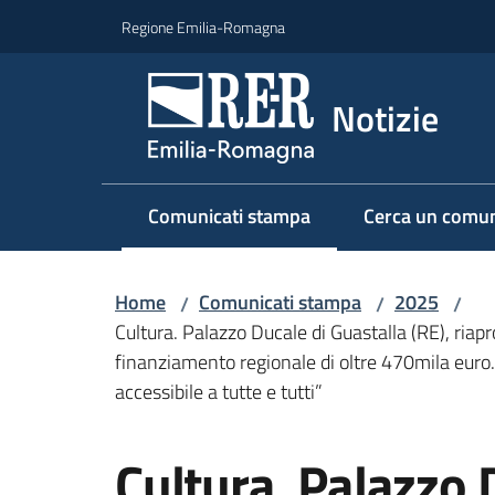
Vai al contenuto
Vai alla navigazione
Vai al footer
Regione Emilia-Romagna
Notizie
Comunicati stampa
Cerca un comun
Menu selezionato
Home
Comunicati stampa
2025
/
/
/
Cultura. Palazzo Ducale di Guastalla (RE), riap
finanziamento regionale di oltre 470mila euro. 
accessibile a tutte e tutti”
Salta al contenuto
Cultura. Palazzo 