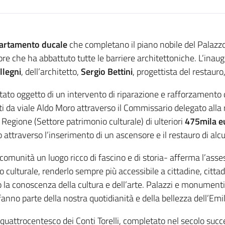
artamento ducale
che completano il piano nobile del Palazz
ore che ha abbattuto tutte le barriere architettoniche. L’inau
llegni
, dell’architetto,
Sergio Bettini
, progettista del restauro,
tato oggetto di un intervento di riparazione e rafforzamento 
ati da viale Aldo Moro attraverso il Commissario delegato all
 Regione (Settore patrimonio culturale) di ulteriori
475mila e
o attraverso l’inserimento di un ascensore e il restauro di alcu
comunità un luogo ricco di fascino e di storia- afferma l’ass
o culturale, renderlo sempre più accessibile a cittadine, citta
o la conoscenza della cultura e dell’arte. Palazzi e monumenti 
o, fanno parte della nostra quotidianità e della bellezza dell’E
o quattrocentesco dei Conti Torelli, completato nel secolo su