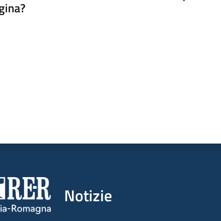
gina?
a da 1 a 5 stelle
Notizie