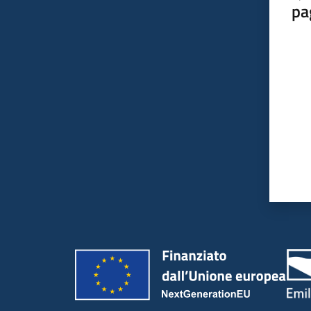
pa
Valut