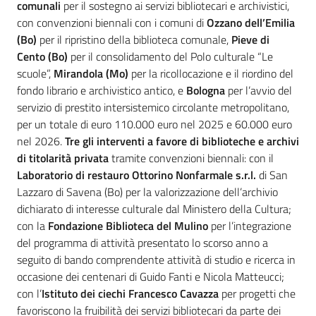
comunali
per il sostegno ai servizi bibliotecari e archivistici,
con convenzioni biennali con i comuni di
Ozzano dell’Emilia
(Bo)
per il ripristino della biblioteca comunale,
Pieve di
Cento (Bo)
per il consolidamento del Polo culturale “Le
scuole”,
Mirandola (Mo)
per la ricollocazione e il riordino del
fondo librario e archivistico antico, e
Bologna
per l’avvio del
servizio di prestito intersistemico circolante metropolitano,
per un totale di euro 110.000 euro nel 2025 e 60.000 euro
nel 2026.
Tre gli interventi a favore di biblioteche e archivi
di titolarità privata
tramite convenzioni biennali: con il
Laboratorio di restauro Ottorino Nonfarmale s.r.l.
di San
Lazzaro di Savena (Bo) per la valorizzazione dell’archivio
dichiarato di interesse culturale dal Ministero della Cultura;
con la
Fondazione Biblioteca del Mulino
per l’integrazione
del programma di attività presentato lo scorso anno a
seguito di bando comprendente attività di studio e ricerca in
occasione dei centenari di Guido Fanti e Nicola Matteucci;
con l’
Istituto dei ciechi Francesco Cavazza
per progetti che
favoriscono la fruibilità dei servizi bibliotecari da parte dei