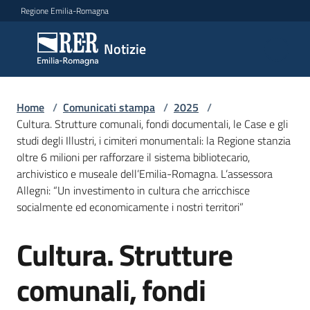
Vai al contenuto
Vai alla navigazione
Vai al footer
Regione Emilia-Romagna
Notizie
Notizie
Home
Comunicati
/
Comunicati stampa
/
2025
/
Cultura. Strutture comunali, fondi documentali, le Case e gli
stampa
Menu selezionato
studi degli Illustri, i cimiteri monumentali: la Regione stanzia
oltre 6 milioni per rafforzare il sistema bibliotecario,
Cerca
archivistico e museale dell’Emilia-Romagna. L’assessora
un
Allegni: “Un investimento in cultura che arricchisce
comunicato
socialmente ed economicamente i nostri territori”
Risorse
Cultura. Strutture
Salta al contenuto
comunali, fondi