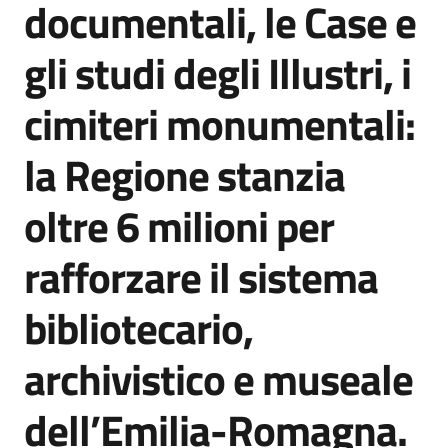
documentali, le Case e
Agenzia
di
gli studi degli Illustri, i
informazione
e
cimiteri monumentali:
comunicazione
la Regione stanzia
Seguici
oltre 6 milioni per
su
rafforzare il sistema
bibliotecario,
archivistico e museale
dell’Emilia-Romagna.