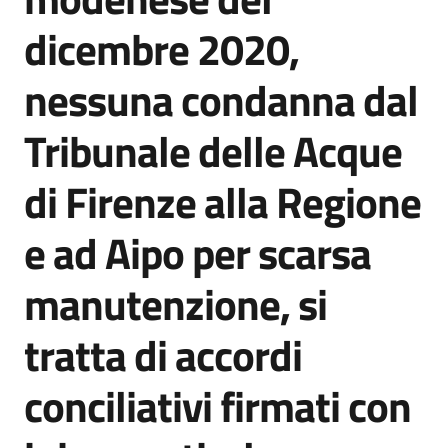
Agenzia
dicembre 2020,
di
informazione
nessuna condanna dal
e
comunicazione
Tribunale delle Acque
di Firenze alla Regione
Seguici
su
e ad Aipo per scarsa
manutenzione, si
tratta di accordi
conciliativi firmati con