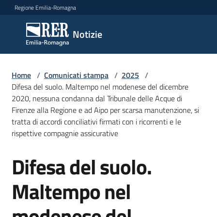
Vai al contenuto
Vai alla navigazione
Vai al footer
Regione Emilia-Romagna
Notizie
Notizie
Home
Comunicati
/
Comunicati stampa
/
2025
/
Difesa del suolo. Maltempo nel modenese del dicembre
stampa
Menu selezionato
2020, nessuna condanna dal Tribunale delle Acque di
Firenze alla Regione e ad Aipo per scarsa manutenzione, si
Cerca
tratta di accordi conciliativi firmati con i ricorrenti e le
un
rispettive compagnie assicurative
comunicato
Difesa del suolo.
Salta al contenuto
Risorse
Maltempo nel
modenese del