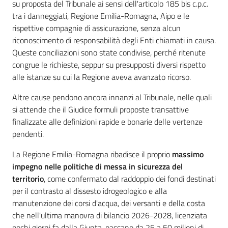
su proposta del Tribunale ai sensi dell'articolo 185 bis c.p.c.
tra i danneggiati, Regione Emilia-Romagna, Aipo e le
rispettive compagnie di assicurazione, senza alcun
riconoscimento di responsabilità degli Enti chiamati in causa.
Queste conciliazioni sono state condivise, perché ritenute
congrue le richieste, seppur su presupposti diversi rispetto
alle istanze su cui la Regione aveva avanzato ricorso.
Altre cause pendono ancora innanzi al Tribunale, nelle quali
si attende che il Giudice formuli proposte transattive
finalizzate alle definizioni rapide e bonarie delle vertenze
pendenti.
La Regione Emilia-Romagna ribadisce il proprio
massimo
impegno nelle politiche di messa in sicurezza del
territorio
, come confermato dal raddoppio dei fondi destinati
per il contrasto al dissesto idrogeologico e alla
manutenzione dei corsi d'acqua, dei versanti e della costa
che nell'ultima manovra di bilancio 2026-2028, licenziata
pochi giorni fa dalla Giunta, passano da 25 a 50 milioni di