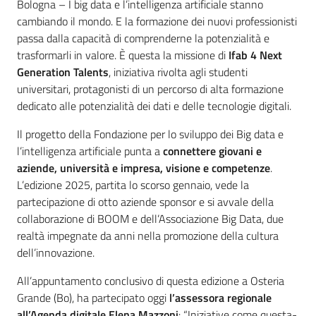
Contenuto
Bologna – I big data e l’intelligenza artificiale stanno
cambiando il mondo. E la formazione dei nuovi professionisti
passa dalla capacità di comprenderne la potenzialità e
trasformarli in valore. È questa la missione di
Ifab 4 Next
Generation Talents
, iniziativa rivolta agli studenti
universitari, protagonisti di un percorso di alta formazione
dedicato alle potenzialità dei dati e delle tecnologie digitali.
Il progetto della Fondazione per lo sviluppo dei Big data e
l’intelligenza artificiale punta a
connettere giovani e
aziende, università e impresa, visione e competenze
.
L’edizione 2025, partita lo scorso gennaio, vede la
partecipazione di otto aziende sponsor e si avvale della
collaborazione di BOOM e dell’Associazione Big Data, due
realtà impegnate da anni nella promozione della cultura
dell’innovazione.
All’appuntamento conclusivo di questa edizione a Osteria
Grande (Bo), ha partecipato oggi
l’assessora regionale
all’Agenda digitale Elena Mazzoni
: “Iniziative come questa-