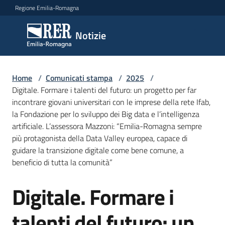
Vai al contenuto
Vai alla navigazione
Vai al footer
Regione Emilia-Romagna
Notizie
Notizie
Home
Comunicati
/
Comunicati stampa
/
2025
/
Digitale. Formare i talenti del futuro: un progetto per far
stampa
Menu selezionato
incontrare giovani universitari con le imprese della rete Ifab,
la Fondazione per lo sviluppo dei Big data e l’intelligenza
Cerca
artificiale. L’assessora Mazzoni: “Emilia-Romagna sempre
un
più protagonista della Data Valley europea, capace di
comunicato
guidare la transizione digitale come bene comune, a
beneficio di tutta la comunità”
Risorse
Digitale. Formare i
Salta al contenuto
talenti del futuro: un