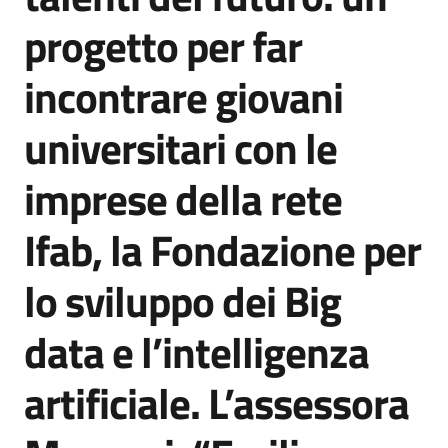
Agenzia
progetto per far
di
informazione
incontrare giovani
e
comunicazione
universitari con le
imprese della rete
Seguici
su
Ifab, la Fondazione per
lo sviluppo dei Big
data e l’intelligenza
artificiale. L’assessora