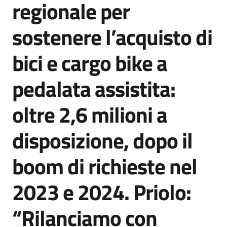
regionale per
Agenzia
di
sostenere l’acquisto di
informazione
e
bici e cargo bike a
comunicazione
pedalata assistita:
Seguici
oltre 2,6 milioni a
su
disposizione, dopo il
boom di richieste nel
2023 e 2024. Priolo:
“Rilanciamo con