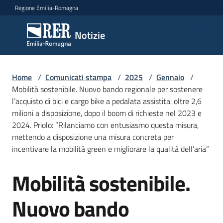
Vai al contenuto
Vai alla navigazione
Vai al footer
Regione Emilia-Romagna
Notizie
Notizie
Home
Comunicati
/
Comunicati stampa
/
2025
/
Gennaio
/
Mobilità sostenibile. Nuovo bando regionale per sostenere
stampa
Menu selezionato
l’acquisto di bici e cargo bike a pedalata assistita: oltre 2,6
milioni a disposizione, dopo il boom di richieste nel 2023 e
Cerca
2024. Priolo: “Rilanciamo con entusiasmo questa misura,
un
mettendo a disposizione una misura concreta per
comunicato
incentivare la mobilità green e migliorare la qualità dell’aria”
Risorse
Mobilità sostenibile.
Salta al contenuto
Nuovo bando