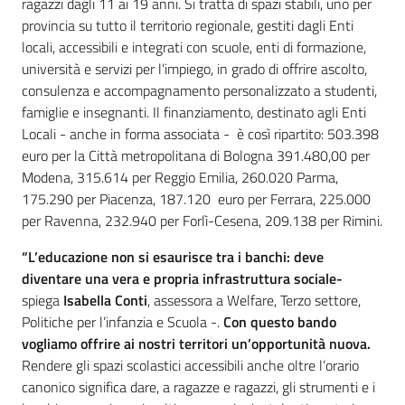
ragazzi dagli 11 ai 19 anni. Si tratta di spazi stabili, uno per
provincia su tutto il territorio regionale, gestiti dagli Enti
locali, accessibili e integrati con scuole, enti di formazione,
università e servizi per l’impiego, in grado di offrire ascolto,
consulenza e accompagnamento personalizzato a studenti,
famiglie e insegnanti. Il finanziamento, destinato agli Enti
Locali - anche in forma associata - è così ripartito: 503.398
euro per la Città metropolitana di Bologna 391.480,00 per
Modena, 315.614 per Reggio Emilia, 260.020 Parma,
175.290 per Piacenza, 187.120 euro per Ferrara, 225.000
per Ravenna, 232.940 per Forlì-Cesena, 209.138 per Rimini.
“L’educazione non si esaurisce tra i banchi: deve
diventare una vera e propria infrastruttura sociale-
spiega
Isabella Conti
, assessora a Welfare, Terzo settore,
Politiche per l’infanzia e Scuola -.
Con questo bando
vogliamo offrire ai nostri territori un’opportunità nuova.
Rendere gli spazi scolastici accessibili anche oltre l’orario
canonico significa dare, a ragazze e ragazzi, gli strumenti e i