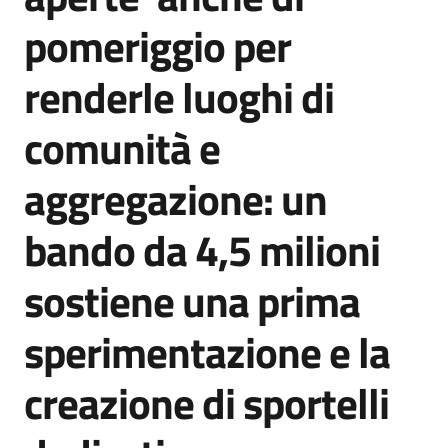
Agenzia
pomeriggio per
di
informazione
renderle luoghi di
e
comunicazione
comunità e
aggregazione: un
Seguici
su
bando da 4,5 milioni
sostiene una prima
sperimentazione e la
creazione di sportelli