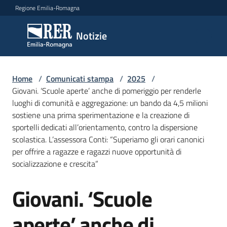
Vai al contenuto
Vai alla navigazione
Vai al footer
Regione Emilia-Romagna
Notizie
Notizie
Home
Comunicati
/
Comunicati stampa
/
2025
/
Giovani. ‘Scuole aperte’ anche di pomeriggio per renderle
stampa
Menu selezionato
luoghi di comunità e aggregazione: un bando da 4,5 milioni
sostiene una prima sperimentazione e la creazione di
Cerca
sportelli dedicati all’orientamento, contro la dispersione
un
scolastica. L’assessora Conti: “Superiamo gli orari canonici
comunicato
per offrire a ragazze e ragazzi nuove opportunità di
socializzazione e crescita”
Risorse
Giovani. ‘Scuole
Salta al contenuto
aperte’ anche di