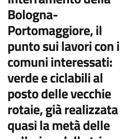
Agenzia
Bologna-
di
informazione
Portomaggiore, il
e
comunicazione
punto sui lavori con i
comuni interessati:
Seguici
su
verde e ciclabili al
posto delle vecchie
rotaie, già realizzata
quasi la metà delle