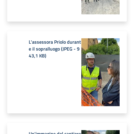
L'assessora Priolo durant
e il sopralluogo
(
JPEG
-
9
43,1 KB
)
Un'immagine del cantiere