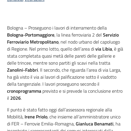
Contenuto
Bologna – Proseguono i lavori di interramento della
Bologna-Portomaggiore
, la linea ferroviaria 2 del
Servizio
Ferroviario Metropolitano
, nel nodo urbano del capoluogo
di Regione. Nel primo lotto, quello dell’area di
via Libia
, è già
stata completata quasi metà delle pareti delle gallerie e
delle trincee, mentre sono partiti gli scavi nella tratta
Zanolini-Fabbri
. Il secondo, che riguarda l’area di via Larga,
ha già visto il via ai lavori di palificazione sotto il viadotto
della tangenziale. I lavori proseguono secondo il
cronoprogramma
previsto e si prevede la conclusione entro
il
2026
.
Il punto è stato fatto oggi dall’assessora regionale alla
Mobilità,
Irene Priolo
, che insieme all’amministratore unico
di FER – Ferrovie Emilia-Romagna,
Gianluca Benamati
, ha
incontrato i rappresentanti dei comuni interessati dalla