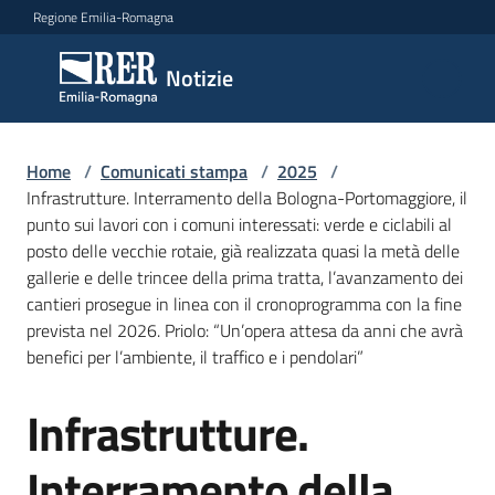
Vai al contenuto
Vai alla navigazione
Vai al footer
Regione Emilia-Romagna
Notizie
Notizie
Home
Comunicati
/
Comunicati stampa
/
2025
/
Infrastrutture. Interramento della Bologna-Portomaggiore, il
stampa
Menu selezionato
punto sui lavori con i comuni interessati: verde e ciclabili al
posto delle vecchie rotaie, già realizzata quasi la metà delle
Cerca
gallerie e delle trincee della prima tratta, l’avanzamento dei
un
cantieri prosegue in linea con il cronoprogramma con la fine
comunicato
prevista nel 2026. Priolo: “Un’opera attesa da anni che avrà
benefici per l’ambiente, il traffico e i pendolari”
Risorse
Infrastrutture.
Salta al contenuto
Interramento della