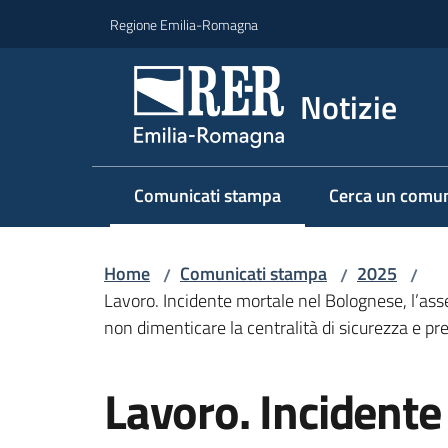
Vai al contenuto
Vai alla navigazione
Vai al footer
Regione Emilia-Romagna
Notizie
Comunicati stampa
Cerca un comun
Menu selezionato
Home
Comunicati stampa
2025
/
/
/
Lavoro. Incidente mortale nel Bolognese, l’ass
non dimenticare la centralità di sicurezza e p
Salta al contenuto
Lavoro. Incidente