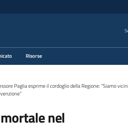
S
icato
Risorse
essore Paglia esprime il cordoglio della Regione: “Siamo vicin
revenzione”
 mortale nel