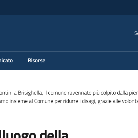
S
icato
Risorse
tini a Brisighella, il comune ravennate più colpito dalla pien
iamo insieme al Comune per ridurre i disagi, grazie alle volont
luogo della