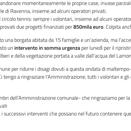
andonare momentaneamente le proprie case, invase parzialmen
ile di Ravenna, insieme ad alcuni operatori privati.
circolo tennis: sempre i volontari, insieme ad alcuni operatori, 
provati due progetti finanziati per
850mila euro
. Colpita anc
to una borgata abitata da 15 famiglie e un'azienda, ma l'acce
isto un
intervento in somma urgenza
per lunedì per il ripris
 alberi e della vegetazione portata a valle dall'acqua del Lamo
mune per ridurre i disagi dovuti a questa ondata di maltempo
Ci tengo a ringraziare l’Amministrazione, tutti i volontari e gl
embri dell’Amministrazione comunale- che ringraziamo per la
vati
 e i successivi interventi che possano nel futuro contenere qu