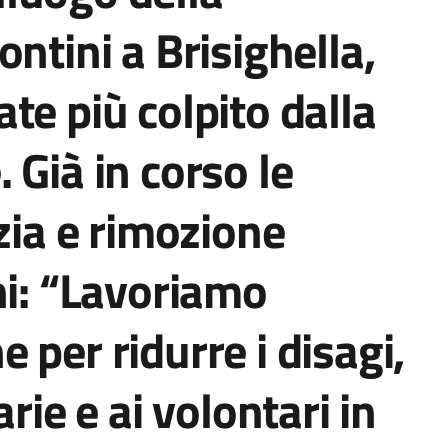
ntini a Brisighella,
te più colpito dalla
 Già in corso le
zia e rimozione
ni: “Lavoriamo
 per ridurre i disagi,
rie e ai volontari in