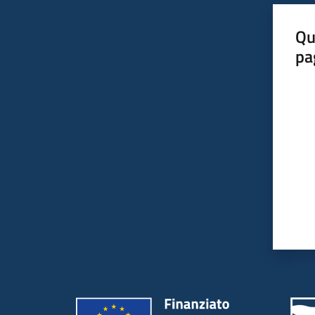
Qu
pa
Valut