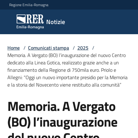
Vai al contenuto
Vai alla navigazione
Vai al footer
Regione Emilia-Romagna
Notizie
Notizie
Home
Comunicati
/
Comunicati stampa
/
2025
/
Memoria. A Vergato (BO) l’inaugurazione del nuovo Centro
stampa
Menu selezionato
dedicato alla Linea Gotica, realizzato grazie anche a un
finanziamento della Regione di 750mila euro. Priolo e
Cerca
Allegni: “Oggi un nuovo importante presidio per la Memoria
un
e la storia del Novecento viene restituito alla comunità”
comunicato
Memoria. A Vergato
Salta al contenuto
Risorse
(BO) l’inaugurazione
del nuovo Centro