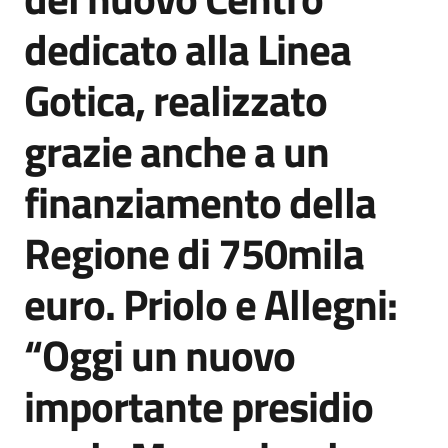
Agenzia
dedicato alla Linea
di
informazione
Gotica, realizzato
e
comunicazione
grazie anche a un
finanziamento della
Seguici
su
Regione di 750mila
euro. Priolo e Allegni:
“Oggi un nuovo
importante presidio