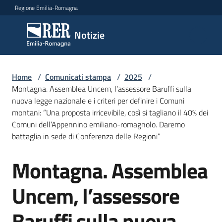
Vai al contenuto
Vai alla navigazione
Vai al footer
Regione Emilia-Romagna
Notizie
Notizie
Home
Comunicati
/
Comunicati stampa
/
2025
/
Montagna. Assemblea Uncem, l’assessore Baruffi sulla
stampa
Menu selezionato
nuova legge nazionale e i criteri per definire i Comuni
montani: “Una proposta irricevibile, così si tagliano il 40% dei
Cerca
Comuni dell’Appennino emiliano-romagnolo. Daremo
un
battaglia in sede di Conferenza delle Regioni”
comunicato
Montagna. Assemblea
Salta al contenuto
Risorse
Uncem, l’assessore
Baruffi sulla nuova