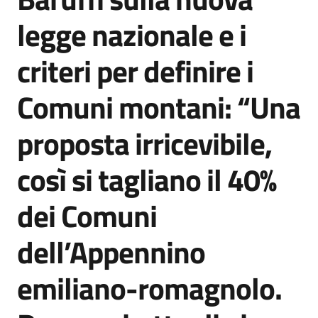
Agenzia
legge nazionale e i
di
informazione
criteri per definire i
e
comunicazione
Comuni montani: “Una
proposta irricevibile,
Seguici
su
così si tagliano il 40%
dei Comuni
dell’Appennino
emiliano-romagnolo.