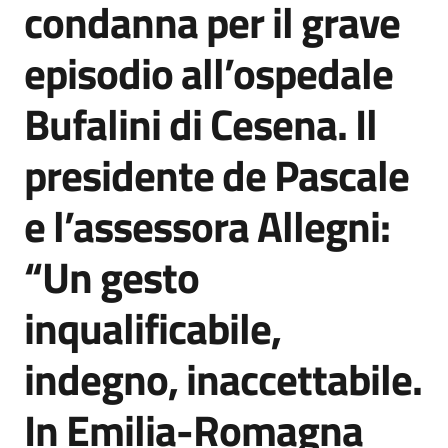
condanna per il grave
Agenzia
di
episodio all’ospedale
informazione
e
Bufalini di Cesena. Il
comunicazione
presidente de Pascale
Seguici
e l’assessora Allegni:
su
“Un gesto
inqualificabile,
indegno, inaccettabile.
In Emilia-Romagna