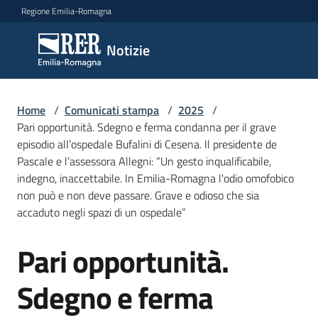
Vai al contenuto
Vai alla navigazione
Vai al footer
Regione Emilia-Romagna
Notizie
Notizie
Home
Comunicati
/
Comunicati stampa
/
2025
/
Pari opportunità. Sdegno e ferma condanna per il grave
stampa
Menu selezionato
episodio all’ospedale Bufalini di Cesena. Il presidente de
Pascale e l’assessora Allegni: “Un gesto inqualificabile,
Cerca
indegno, inaccettabile. In Emilia-Romagna l'odio omofobico
un
non può e non deve passare. Grave e odioso che sia
comunicato
accaduto negli spazi di un ospedale”
Risorse
Pari opportunità.
Salta al contenuto
Sdegno e ferma